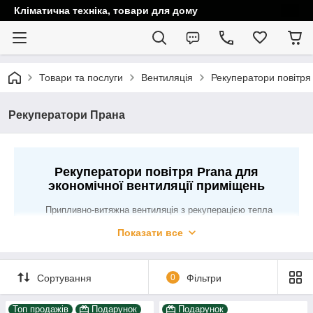
Кліматична техніка, товари для дому
Товари та послуги
Вентиляція
Рекуператори повітря
Рекуператори Прана
Рекуператори повітря Prana для
экономічної вентиляції приміщень
Припливно-витяжна вентиляція з рекуперацією тепла
Prana забезпечує повноцінну вентиляцію приміщень
Показати все
житлового, комерційного призначення (вентиляція квартири,
приватного будинку, окремих кімнат, робочих офісів та
кабінетів, невеликих комерційних приміщень - магазини,
салони, кафе, ресторани, а також школи, лікарні ін).
Сортування
0
Фільтри
Особливість рекуператорів Прана прямотковий перехресний
мідний теплообмінник з ККД до 96%. Придбати
Топ продажів
Подарунок
Подарунок