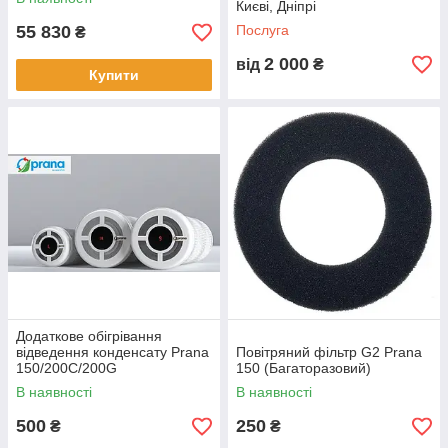
Києві, Дніпрі
55 830
Послуга
₴
2 000
від
₴
Купити
Додаткове обігрівання
відведення конденсату Prana
Повітряний фільтр G2 Prana
150/200С/200G
150 (Багаторазовий)
В наявності
В наявності
500
250
₴
₴