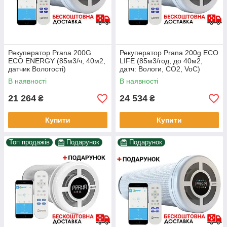
великих комерційних і пром. приміщень;
Обсяг припливного повітря під час роботи
рекуператорів Prana на 10% перевищує обсяг повітря, що
видаляється, завдяки чому утворюється мінімальної тиск
повітря яке перешкоджає ефекту зворотної тяги з витяжок,
Рекуператор Prana 200G
Рекуператор Prana 200g ECO
центральної вентиляції та інших джерел.
ECO ENERGY (85м3/ч, 40м2,
LIFE (85м3/год, до 40м2,
датчик Вологості)
датч: Вологи, CO2, VoC)
В наявності
В наявності
21 264
24 534
₴
₴
Купити
Купити
Топ продажів
Подарунок
Подарунок