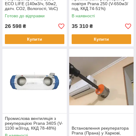
ECO LIFE (140м3/ч, 50м2,
повітря Prana 250 (V-650м3/
датч. CO2, Вологості, VoC)
год, ККД 74-51%)
Готово до відправки
В наявності
26 598
35 310
₴
₴
Купити
Купити
Промислова вентиляція з
рекуперацією Prana 340S (V-
1100 м3/год, ККД 78-48%)
Встановлення рекуператора
Prana (Прана) у Харкові,
В наявності