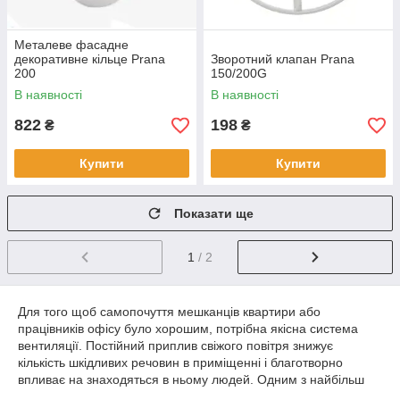
Металеве фасадне
декоративне кільце Prana
Зворотний клапан Prana
200
150/200G
В наявності
В наявності
822
198
₴
₴
Купити
Купити
Показати ще
1
/ 2
Для того щоб самопочуття мешканців квартири або
працівників офісу було хорошим, потрібна якісна система
вентиляції. Постійний приплив свіжого повітря знижує
кількість шкідливих речовин в приміщенні і благотворно
впливає на знаходяться в ньому людей. Одним з найбільш
сучасних і дешеві в експлуатації пристроїв є рекуператор