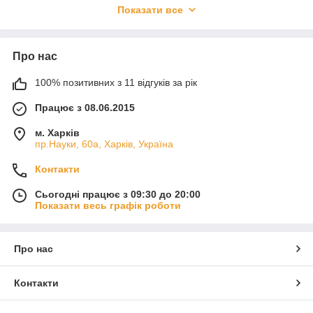
Показати все
«Прана». Це справді нове слово в даній сфері. Адже
вентиляція з рекуперацією тепла Prana за багатьма
параметрами помітно відрізняється від звичних кондиціонерів
або стандартної витяжки.
Про нас
Питання провітрювання приміщення є нагальним для
жителів нашого регіону. Це пов'язано з яскраво вираженими
100% позитивних з 11 відгуків за рік
особливостями сезонів в Україні. Комфортної вулична
Працює з 08.06.2015
температура буває лише кілька місяців у році, в інший час за
вікном або занадто холодно або дуже жарко. Впоратися з
м. Харків
проблемою допоможуть рекуператори «Прана».
пр.Науки, 60а, Харків, Україна
Компанія «Проект-Сервіс» пропонує великий вибір техніки
для вентиляції, є офіційним авторизованим дилером
Контакти
ТМ"Prana", займаємося підбором, продажем і установкою
рекуператорів. В наявності рекуператори повітря «Прана»
Сьогодні працює з 09:30 до 20:00
Показати весь графік роботи
для побутового та промислового застосування.
Про нас
Контакти