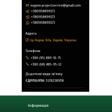
eugene.projectservice@gmail.com
+380958899171
+380958899171
+380958899171
пр.Науки, 60а, Харків, Україна
+380 (95) 889-91-71
+380 (68) 485-95-12
ЄДРПО/ІПН
3178218938
Інформація