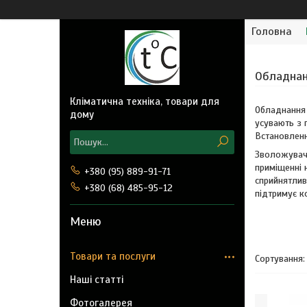
Головна
Обладнан
Кліматична техніка, товари для
Обладнання 
дому
усувають з п
Встановленн
Зволожувачі
приміщенні 
+380 (95) 889-91-71
сприйнятлив
+380 (68) 485-95-12
підтримує к
Товари та послуги
Наші статті
Фотогалерея