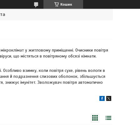
Кошик
ата
мікроклімат у житловому приміщенні. Очисники повітря
віруси, що містяться в повітряному обсязі кімнати.
. Особливо взимку, коли повітря сухе, рівень вологи в
хання й подразнення слизових оболонок, збільшується
тя, знижує імунітет. Зволожувач повітря автоматично