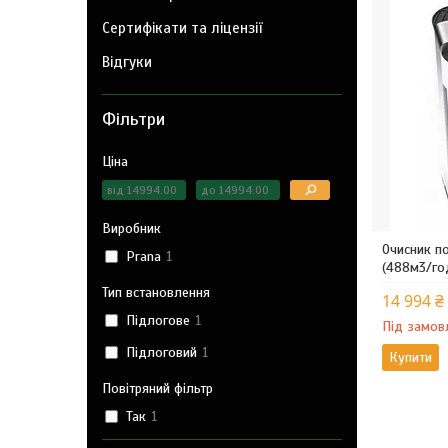
Сертифікати та ліцензії
Відгуки
Фільтри
Ціна
Виробник
Очисник по
Prana
1
(488м3/год
Тип встановлення
14 994 ₴
Підлогове
1
Під замов
Підлоговий
1
Купити
Повітряний фільтр
Так
1