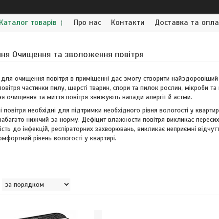
Каталог товарів
Про нас
Контакти
Доставка та опл
ня Очищення та зволоження повітря
для очищення повітря в приміщенні дає змогу створити найздоровіший 
овітря частинки пилу, шерсті тварин, спори та пилок рослин, мікроби та 
я очищення та миття повітря знижують напади алергії й астми.
 повітря необхідні для підтримки необхідного рівня вологості у квартирі
набагато нижчий за норму. Дефіцит влажности повітря викликає переси
ість до інфекцій, респіраторних захворювань, викликає неприємні відчут
омфортний рівень вологості у квартирі.