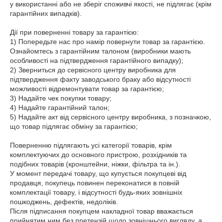
у використанні або не зберіг споживчі якості, не підлягає (крім 
гарантійних випадків).

Дії при поверненні товару за гарантією:

1) Попередьте нас про намір повернути товар за гарантією. 
Ознайомтесь з гарантійним талоном (виробники мають 
особливості на підтвердження гарантійного випадку);

2) Зверниться до сервісного центру виробника для 
підтвердження факту заводського браку або відсутності 
можливості відремонтувати товар за гарантією;

3) Надайте чек покупки товару;

4) Надайте гарантійний талон;

5) Надайте акт від сервісного центру виробника, з позначкою, 
що товар підлягає обміну за гарантією;

Поверненню підлягають усі категорії товарів, крім 
комплектуючих до основного пристрою, розхідників та 
подібних товарів (кронштейни, ніжки, фільтра та ін.).

У момент передачі товару, що купується покупцеві від 
продавця, покупець повинен переконатися в повній 
комплектації товару, і відсутності будь-яких зовнішніх 
пошкоджень, дефектів, недоліків.

Після підписання покупцем накладної товар вважається 
прийнятим ним без претензій щодо зовнішнього вигляду, а 