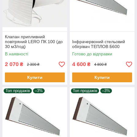
Клапан припливний
повітряний LERO ПК 100 (до
Інфрачервоний стельовий
30 м3/год)
обігрівач ТЕПЛОВ Б600
В наявності
Готово до відправки
2 070
4 600
₴
₴
2 300 ₴
4 800 ₴
Купити
Купити
Топ продажів
–3%
Топ продажів
–3%