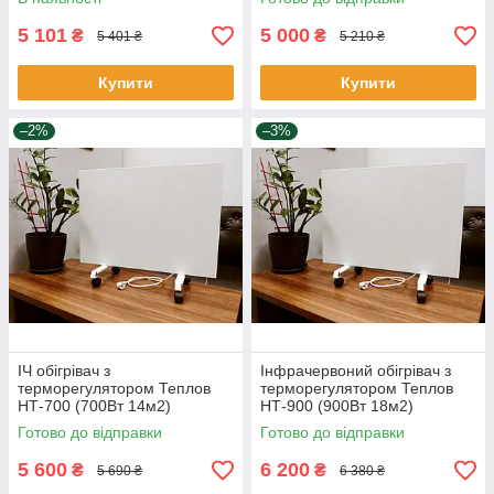
5 101
5 000
₴
₴
5 401 ₴
5 210 ₴
Купити
Купити
–2%
–3%
ІЧ обігрівач з
Інфрачервоний обігрівач з
терморегулятором Теплов
терморегулятором Теплов
НТ-700 (700Вт 14м2)
НТ-900 (900Вт 18м2)
Готово до відправки
Готово до відправки
5 600
6 200
₴
₴
5 690 ₴
6 380 ₴