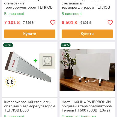
стельовий з
стельовий із
терморегулятором ТЕПЛОВ
терморегулятором ТЕПЛОВ
Б1350
Б1000
В наявності
В наявності
7 101
6 501
₴
₴
7 356 ₴
6 801 ₴
Купити
Купити
–6%
–4%
Інфрарчервоний стельовий
Настінний ІНФРАЧЕРВОНИЙ
обігрівач з терморегулятором
обігрівач з терморегулятором
ТЕПЛОВ Б600
Теплов НТ500 (500Вт 10м2)
В наявності
Готово до відправки