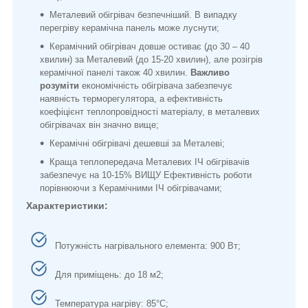
Металевий обігрівач безпечніший. В випадку
перегріву керамічна панель може луснути;
Керамічний обігрівач довше остиває (до 30 – 40
хвилин) за Металевий (до 15-20 хвилин), але розігрів
керамічної панелі також 40 хвилин.
Важливо
розуміти
економічність обігрівача забезпечує
наявність терморегулятора, а ефективність
коефіцієнт теплопровідності матеріалу, в металевих
обігрівачах він значно вище;
Керамічні обігрівачі дешевші за Металеві;
Краща теплопередача Металевих ІЧ обігрівачів
забезпечує на 10-15% ВИЩУ Ефективність роботи
порівнюючи з Керамічними ІЧ обігрівачами;
Характеристики:
Потужність нагрівального елемента: 900 Вт;
Для приміщень: до 18 м
2
;
Температура нагріву: 85°С;