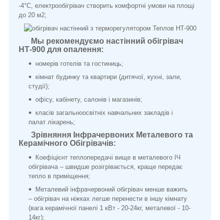
-4°С, електрообігрівач створить комфортні умови на площі
до 20 м
2
;
Мы рекомендуємо настінний обігрівач
НТ-900 для опалення:
номерів готелів та гостиниць;
кімнат будинку та квартири (дитячої, кухні, зали,
студії);
офісу, кабінету, салонів і магазинів;
класів загальноосвітніх навчальних закладів і
палат лікарень;
Зрівняння Інфрачервоних Металевого та
Керамічного Обігрівачів:
Коефіцієнт теплопередачі вище в металевого ІЧ
обігрівача – швидше розігрівається, краще передає
тепло в приміщення;
Металевий інфрачервоний обігрівач менше важить
– обігрівач на ніжках легше перенести в іншу кімнату
(вага керамічної панелі 1 кВт - 20-24кг, металевої - 10-
14кг);