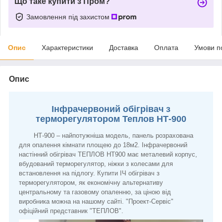
Що таке купити з Пром?
Замовлення під захистом
Опис
Характеристики
Доставка
Оплата
Умови п
Опис
Інфрачервоний обігрівач з
терморегулятором Теплов НТ-900
НТ-900 – найпотужніша модель, панель розрахована
для опалення кімнати площею до 18м2. Інфрачервоний
настінний обігрівач ТЕПЛОВ НТ900 має металевий корпус,
вбудований терморегулятор, ніжки з колесами для
встановлення на підлогу. Купити ІЧ обігрівач з
терморегулятором, як економічну альтернативу
центральному та газовому опаленню, за ціною від
виробника можна на нашому сайті. "Проект-Сервіс"
офіційний представник "ТЕПЛОВ".