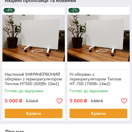
Акційні пропозиції та новинки
–4%
–2%
Настінний ІНФРАЧЕРВОНИЙ
ІЧ обігрівач з
обігрівач з терморегулятором
терморегулятором Теплов
Теплов НТ500 (500Вт 10м2)
НТ-700 (700Вт 14м2)
Готово до відправки
Готово до відправки
5 000
5 600
₴
₴
5 210 ₴
5 690 ₴
Купити
Купити
Про нас