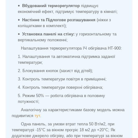
Вбудований терморегулятор
підвищує
економічний ефект, підтримує температуру в кімнаті;
Настінне та Підлогове розташування
(ніжки з
коліщатками в комплекті);
Установка панелі на стіну:
у горизонтальному та
вертикальному положенні;
Налаштування терморегулятора ІЧ обігрівача НТ-900:
Налаштування та автоматична підтримка заданої
температури;
Блокування кнопок (захист від дітей);
Контроль температури повітря в приміщенні;
Контроль температури поверхні обігрівача;
Режим 50% — робота обігрівача в половину
потужності;
Аналогічну за характеристиками базову модель можна
подивитися
тут
.
Одна панель, за умови втрат тепла 50 Вт/м
2
, при
температурі -15°С за вікном прогріє 18 м
2
до +20°С; Як
додаткове джерело обігріву, або при температурі за вікном