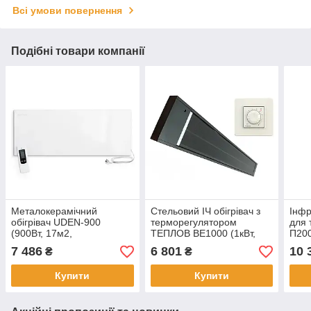
Всі умови повернення
Подібні товари компанії
Металокерамічний
Стельовий ІЧ обігрівач з
Інфр
обігрівач UDEN-900
терморегулятором
для 
(900Вт, 17м2,
ТЕПЛОВ ВЕ1000 (1кВт,
П200
Терморегулятор)
Чорний)
7 486
6 801
10 
₴
₴
Купити
Купити