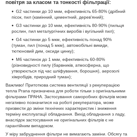
повітря за класом та тонкості фільтрації:
G2 частинки до 10 мкм, ефективність 65-80% (дрібний
пісок, пил (камінний, цементний, дерев'яний);
G3 частинки до 10 мкм, ефективність 80-90% (пильця
рослин, пил металургічних виробів і вугільний пил);
G4 частинки до 5 мкм, ефективність понад 90%
(туман, пил (понад 5 мкм), автомобільні викиди,
тютюновий дим, оксиди цинку);
M6 частинок до 1 мкм, ефективність 60-80%
(різновидності пилу (барвників, атмосферна, що
утворюється під час шліфування, борошня), аерозолі
хімробідів, природний туман);
Важливо! Притоткова система вентиляції з рекуперацією
тепла Prana призначена для роботи тільки з оригінальними
фільтрами ПРАНА. Застосування саморобних фільтрів може
негативно позначитися на роботі рекуператора, може
призвести до зміни технічних характеристик і зниження
терміну експлуатації обладнання. Вихід обладнання з ладу,
внаслідок застосування не оригінальних фільтрів є не
гарантійним випадоком.
У міру забруднення фільтри не вимагають заміни. Обсягу та