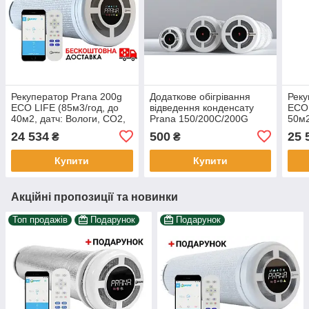
Рекуператор Prana 200g
Додаткове обігрівання
Реку
ECO LIFE (85м3/год, до
відведення конденсату
ECO
40м2, датч: Вологи, CO2,
Prana 150/200С/200G
50м2
VoC)
24 534
500
25 
₴
₴
Купити
Купити
Акційні пропозиції та новинки
Топ продажів
Подарунок
Подарунок