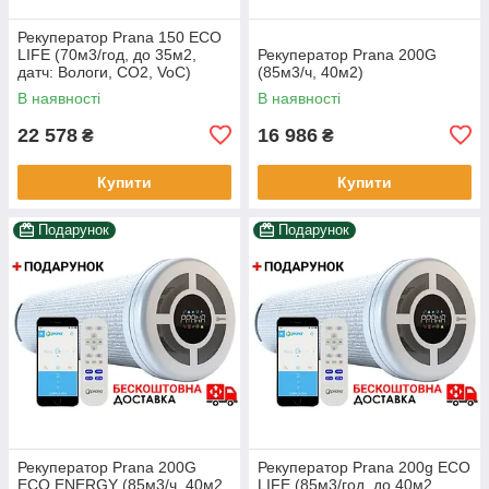
Рекуператор Prana 150 ECO
LIFE (70м3/год, до 35м2,
Рекуператор Prana 200G
датч: Вологи, CO2, VoC)
(85м3/ч, 40м2)
В наявності
В наявності
22 578
16 986
₴
₴
Купити
Купити
Подарунок
Подарунок
Рекуператор Prana 200G
Рекуператор Prana 200g ECO
ECO ENERGY (85м3/ч, 40м2,
LIFE (85м3/год, до 40м2,