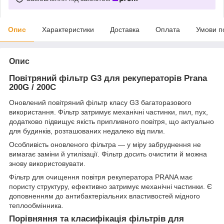
Опис
Характеристики
Доставка
Оплата
Умови п
Опис
Повітряний фільтр G3 для рекуператорів Prana
200G / 200C
Оновлений повітряний фільтр класу G3 багаторазового
використання. Фільтр затримує механічні частинки, пил, пух,
додатково підвищує якість припливного повітря, що актуально
для будинків, розташованих недалеко від пили.
Особливість оновленого фільтра — у міру забруднення не
вимагає заміни й утилізації. Фільтр досить очистити й можна
знову використовувати.
Фільтр для очищення повітря рекуператора PRANA має
пористу структуру, ефективно затримує механічні частинки. Є
доповненням до антибактеріальних властивостей мідного
теплообмінника.
Порівняння та класифікація фільтрів для