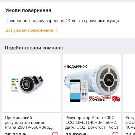
Умови повернення
Повернення товару впродовж 14 днів за рахунок покупця
Всі умови повернення
Подібні товари компанії
Промисловий
Рекуператор Prana 200C
Реку
рекуператор повітря
ECO LIFE (140м3/ч, 50м2,
ECO 
Prana 250 (V-650м3/год,
датч. CO2, Вологості, VoC)
40м2
ККД 74-51%)
VoC
35 310
26 598
24 