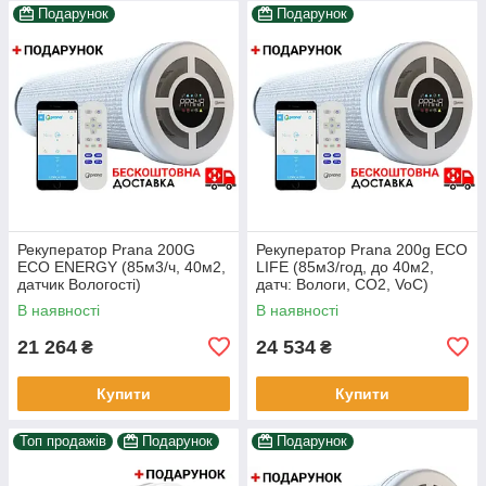
Подарунок
Подарунок
Рекуператор Prana 200G
Рекуператор Prana 200g ECO
ECO ENERGY (85м3/ч, 40м2,
LIFE (85м3/год, до 40м2,
датчик Вологості)
датч: Вологи, CO2, VoC)
В наявності
В наявності
21 264
24 534
₴
₴
Купити
Купити
Топ продажів
Подарунок
Подарунок