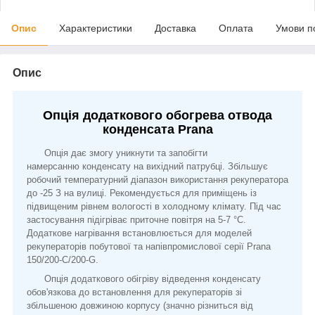
Опис
Характеристики
Доставка
Оплата
Умови п
Опис
Опція додаткового обогрева отвода
конденсата Prana
Опція дає змогу уникнути та запобігти
намерсанню конденсату на вихідний патрубці. Збільшує
робочий температурний діапазон використання рекуператора
до -25 З на вулиці. Рекомендується для приміщень із
підвищеним рівнем вологості в холодному клімату. Під час
застосування підігріває приточне повітря на 5-7 °C.
Додаткове нагрівання встановлюється для моделей
рекуператорів побутової та напівпромислової серії Prana
150/200-С/200-G.
Опція додаткового обігріву відведення конденсату
обов'язкова до встановлення для рекуператорів зі
збільшеною довжиною корпусу (значно різниться від