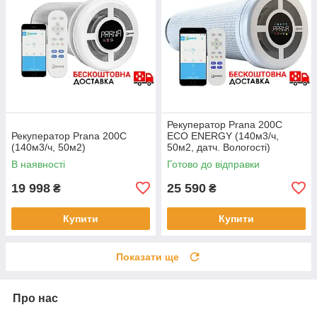
Рекуператор Prana 200C
Рекуператор Prana 200C
ECO ENERGY (140м3/ч,
(140м3/ч, 50м2)
50м2, датч. Вологості)
В наявності
Готово до відправки
19 998
25 590
₴
₴
Купити
Купити
Показати ще
Про нас