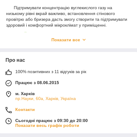
Підтримувати концентрацію вуглекислого газу на
низькому рівні вкрай важливо, встановлення стінового
провітрю або бризера дасть змогу створити та підтримувати
здоровий і комфортний мікроклімат у приміщенні.
Показати все
Про нас
100% позитивних з 11 відгуків за рік
Працює з 08.06.2015
Порівнюючи зі звичайним відкриванням, кватички або
м. Харків
вікна, бризери забезпечують:
пр.Науки, 60а, Харків, Україна
Більший об'єм припливу повітря;
Контакти
Повітря в квартиру надходить через багатоступеневу
систему фільтрації;
Сьогодні працює з 09:30 до 20:00
Показати весь графік роботи
Шумозаглушення;
Опціонально підігрівання повітря взимку;