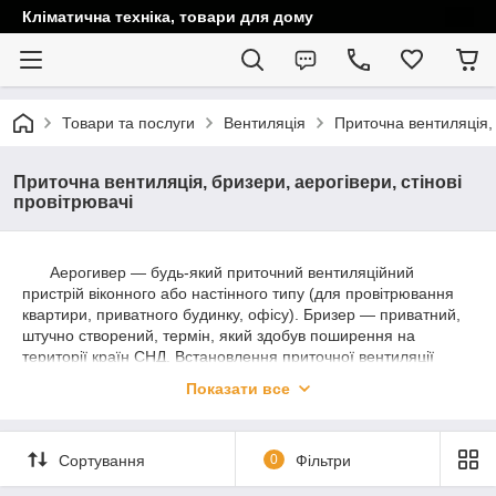
Кліматична техніка, товари для дому
Товари та послуги
Вентиляція
Приточна вентиляція, 
Приточна вентиляція, бризери, аерогівери, стінові
провітрювачі
Аерогивер — будь-який приточний вентиляційний
пристрій віконного або настінного типу (для провітрювання
квартири, приватного будинку, офісу). Бризер — приватний,
штучно створений, термін, який здобув поширення на
території країн СНД. Встановлення приточної вентиляції
(бризера/аерогівера/стінового провітрювача) просто
Показати все
необхідне в сучасному світі. Основне завдання цих пристроїв
подавання свіжого очищеного повітря в приміщення.
Головні переваги бризера та чому варто встановити
Сортування
0
Фільтри
бризер у квартирі: