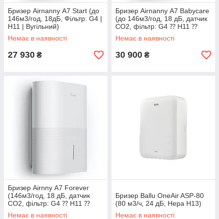
Бризер Airnanny А7 Start (до
Бризер Airnanny А7 Babycare
146м3/год, 18дБ, Фільтр: G4 |
(до 146м3/год, 18 дБ, датчик
H11 | Вугільний)
CO2, фільтр: G4 ⁇ H11 ⁇
Вугільний)
Немає в наявності
Немає в наявності
27 930
30 900
₴
₴
Бризер Airnny А7 Forever
(146м3/год, 18 дБ, датчик
Бризер Ballu OneAir ASP-80
CO2, фільтр: G4 ⁇ H11 ⁇
(80 м3/ч, 24 дБ, Hepa H13)
Фотокаталітичний)
Немає в наявності
Немає в наявності