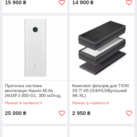
15 900
14 900
₴
₴
Приточна система
Комплект фільтрів для TION
вентиляція Xiaomi Mi Air
3S ⁇ 4S (G4/H13/Вугільний
(MJXFJ-300-G1, 300 м3/год,
AK-XL)
36 дБ)
Немає в наявності
Немає в наявності
25 000
2 950
₴
₴