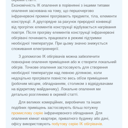
Економічність ІК опалення в порівнянні з іншими типами
опалення заснована на тому, що першочергово
інфрачервоні промені прогрівають предмети, тіла, елементи
конструкції. А другорядне за рахунок природної конвекції
від прогрітих елементів конструкції відбувається нагрівання
повітря. Після прогріву елементів конструкції інфрачервоні
обігрівачі починають працювати в режимі підтримки
необхідної температури. При цьому значно знижується
споживання електроенергії.
З допомогою ІК обігрівачів можна забезпечити
повноцінне опалення приміщення або ж створити локальний
обігрів. Точкове опалення застосовують для створення
необхідної температури над певною ділянкою, коли
недоцільно прогрівати повністю весь об'єм приміщення
(робочим місцем, обладнанням, столиком з відвідувачами
на відкритому майданчику). Локальне опалення ми
детально розглянемо в окремій статті.
Для великих комерційних, виробничих та інших
подібних приміщень застосовують більш потужну
промислову серію
інфрачервоного обладнання. Для
опалення кімнат квартири, приватного будинку або дачі,
офісу використовують
побутову серію ІК обігрівачів
.