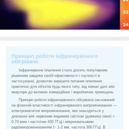
Принцип роботи інфрачервоного
обігрівача
Інфрачервоне опалення стало досить популярним
рішенням завдяки своїй ефективності і гнучкості в
застосуванні, дозволяє вирішити питання опалення
практично для об'єктів будь-якого типу, від кімнат дачі або
квартири до великих комерційних і виробничих приміщень.
Принцип роботи інфрачервоного обігрівача заснований
на фізичній властивості інфрачервоного випромінювання —
електромагнітне випромінювання, яке знаходиться у
діапазоні між червоним видимим світлом (довжина хвилі =
0,74 мкм і частотою 430 ТГц) і мікрохвильовим
радіовипромінюванням (~ 1-2 мм, частота 300 ГГц). В