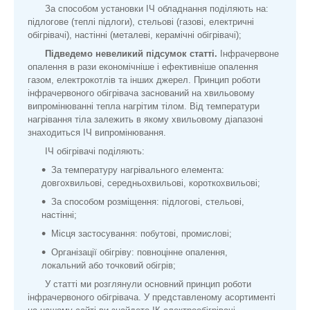
За способом установки ІЧ обладнання поділяють на:
підлогове (теплі підлоги), стельові (газові, електричні
обігрівачі), настінні (металеві, керамічні обігрівачі);
Підведемо невеликий підсумок статті.
Інфрачервоне
опалення в рази економічніше і ефективніше опалення
газом, електрокотлів та інших джерел. Принцип роботи
інфрачервоного обігрівача заснований на хвильовому
випромінюванні тепла нагрітим тілом. Від температури
нагрівання тіла залежить в якому хвильовому діапазоні
знаходиться ІЧ випромінювання.
ІЧ обігрівачі поділяють:
За температуру нагрівального елемента:
довгохвильові, середньохвильові, короткохвильові;
За способом розміщення: підлогові, стельові,
настінні;
Місця застосування: побутові, промислові;
Організації обігріву: повноцінне опалення,
локальний або точковий обігрів;
У статті ми розглянули основний принцип роботи
інфрачервоного обігрівача. У представленому асортименті