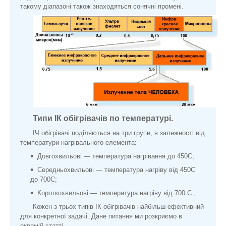
такому діапазоні також знаходяться сонячні промені.
Типи ІК обігрівачів по температурі.
ІЧ обігрівачі поділяються на три групи, в залежності від
температури нагрівального елемента:
Довгохвильові — температура нагрівання до 450С;
Середньохвильові — температура нагріву від 450С
до 700С;
Короткохвильові — температура нагріву від 700 С ;
Кожен з трьох типів ІК обігрівачів найбільш ефективний
для конкретної задачі. Дане питання ми розкриємо в
окремій статті.