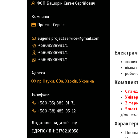
ФОП Башорін Євген Сергійович
Проект-Сервіс
eugene.projectservice@gmail.com
+380958899171
Електрич
+380958899171
+380958899171
жилих 
кімнат
робочо
пр.Науки, 60а, Харків, Україна
Комплект
Станд
Уніве
З тер
+380 (95) 889-91-71
Smart
+380 (68) 485-95-12
Для вста
Характер
ЄДРПО/ІПН
3178218938
Площа 