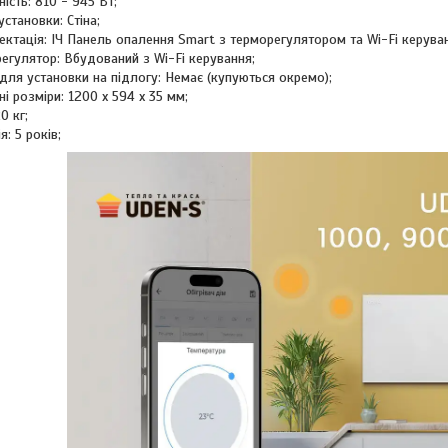
ість: 810 - 945 Вт;
установки: Стіна;
ктація: ІЧ Панель опалення Smart з терморегулятором та Wi-Fi керува
егулятор: Вбудований з Wi-Fi керування;
для установки на підлогу: Немає (купуються окремо);
ні розміри: 1200 х 594 х 35 мм;
0 кг;
я: 5 років;