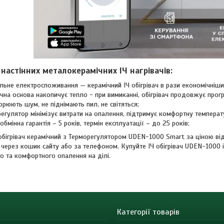
настінних металокерамічних ІЧ нагрівачів:
льне електроспоживання — керамічний ІЧ обігрівач в рази економічніший
чна основа накопичує тепло - при вимиканні, обігрівач продовжує прог
орюють шум, не піднімають пил, не світяться;
егулятор мінімізує витрати на опалення, підтримує комфортну температ
обмінна гарантія – 5 років, термін експлуатації – до 25 років;
обігрівач керамічний з Терморегулятором UDEN-1000 Smart за ціною в
через кошик сайту або за телефоном. Купуйте ІЧ обігрівач UDEN-1000 і
о та комфортного опалення на ділі.
Категорії товарів