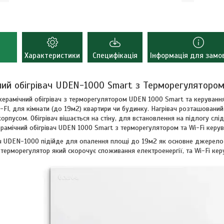
Характеристики
Специфікація
Інформація для замо
ний обігрівач UDEN-1000 Smart з Терморегуляторо
ерамічний обігрівач з терморегулятором UDEN 1000 Smart та керуванн
-FI, для кімнати (до 19м2) квартири чи будинку. Нагрівач розташований
орпусом. Обігрівач вішається на стіну, для встановлення на підлогу сл
рамічний обігрівач UDEN 1000 Smart з терморегулятором та Wi-Fi керу
ач UDEN-1000 підійде для опалення площі до 19м2 як основне джерело т
терморегулятор який скорочує споживання електроенергії, та Wi-Fi ке