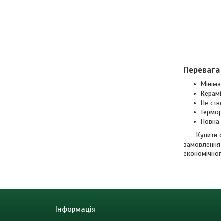
Перевага 
Мініма
Керамі
Не ств
Термор
Повна 
Купити 
замовлення 
економічног
Інформація