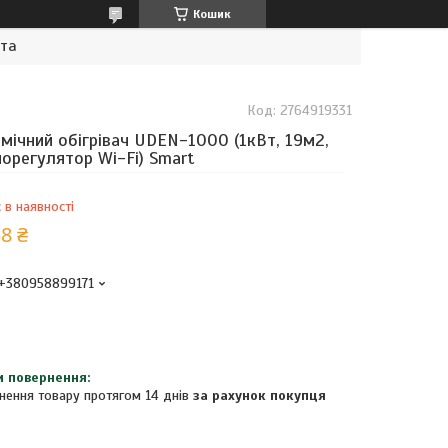
Кошик
ата
Код:
2764919331
мічний обігрівач UDEN-1000 (1кВт, 19м2,
орегулятор Wi-Fi) Smart
 в наявності
8 ₴
+380958899171
нення товару протягом 14 днів
за рахунок покупця