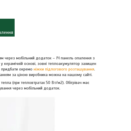
влення
м
ям через мобільний додаток – ІЧ панель опалення з
 у керамічній основі, зовні теплоакумулятор захищен
ід придбати окремо
ніжки підлогового розташування
.
ванням за ціною виробника можна на нашому сайті.
епла (при тепловтратах 50 Вт/м2). Обігрівач має
рування через мобільний додаток.