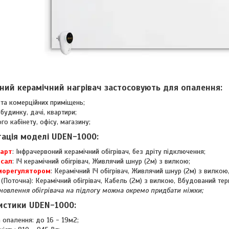
ний керамічний нагрівач застосовують для опалення:
та комерційних приміщень;
 будинку, дачі, квартири;
го кабінету, офісу, магазину;
ація моделі UDEN-1000:
арт
: Інфрачервоний керамічний обігрівач, без дріту підключення;
рсал
: ІЧ керамічний обігрівач, Живлячий шнур (2м) з вилкою;
морегулятором
: Керамічний ІЧ обігрівач, Живлячий шнур (2м) з вилко
(Поточна): Керамічний обігрівач, Кабель (2м) з вилкою, Вбудований тер
новлення обігрівача на підлогу можна окремо придбати ніжки;
истики UDEN-1000:
опалення: до 16 - 19м2;