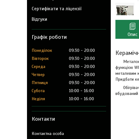
Сертифікати та ліцензії
Відгуки
Опис
Графік роботи
Понеділок
09:30
20:00
Кераміч
Вівторок
09:30
20:00
Металок
Середа
09:30
20:00
функцією WI
металевим к
Четвер
09:30
20:00
Придбати ке
Пʼятниця
09:30
20:00
Обігрів
Субота
10:00
16:00
вбудований 
Неділя
10:00
16:00
Контакти