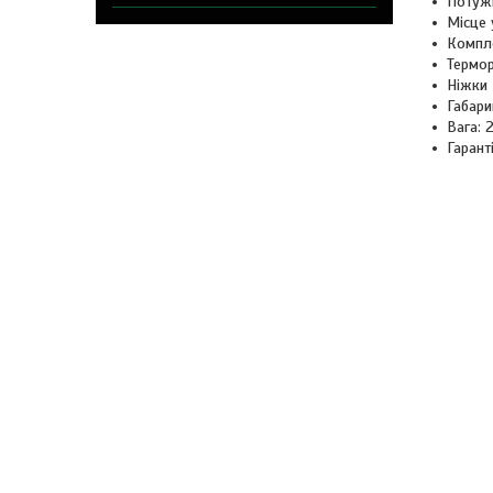
Потужн
Місце 
Компле
Термор
Ніжки 
Габари
Вага: 2
Гаранті