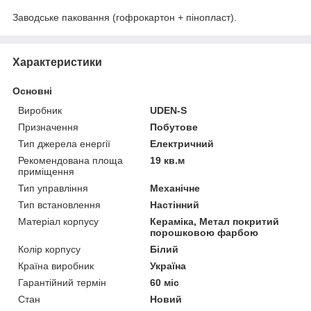
Заводське паковання (гофрокартон + пінопласт).
Характеристики
Основні
Виробник
UDEN-S
Призначення
Побутове
Тип джерела енергії
Електричний
Рекомендована площа
19 кв.м
приміщення
Тип управління
Механічне
Тип встановлення
Настінний
Матеріал корпусу
Кераміка, Метал покритий
порошковою фарбою
Колір корпусу
Білий
Країна виробник
Україна
Гарантійний термін
60 міс
Стан
Новий