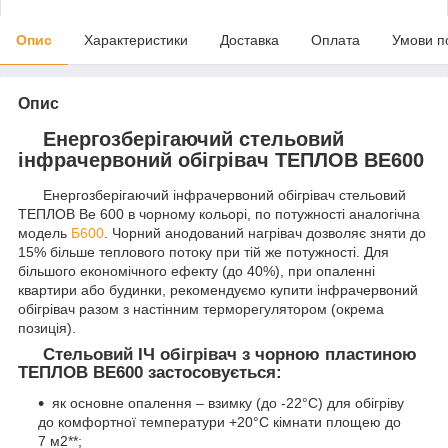
Опис
Характеристики
Доставка
Оплата
Умови п
Опис
Енергозберігаючий стельовий
інфрачервоний обігрівач ТЕПЛОВ ВЕ600
Енергозберігаючий інфрачервоний обігрівач стельовий
ТЕПЛОВ Ве 600 в чорному кольорі, по потужності аналогічна
модель
Б600
. Чорний анодований нагрівач дозволяє зняти до
15% більше теплового потоку при тій же потужності. Для
більшого економічного ефекту (до 40%), при опаленні
квартири або будинки, рекомендуємо купити інфрачервоний
обігрівач разом з настінним терморегулятором (окрема
позиція).
Стельовий ІЧ обігрівач з чорною пластиною
ТЕПЛОВ ВЕ600 застосовується:
як основне опалення – взимку (до -22°С) для обігріву
до комфортної температури +20°С кімнати площею до
7 м2**;