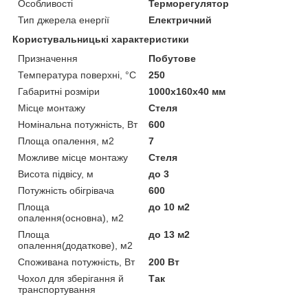
Особливості
Терморегулятор
Тип джерела енергії
Електричний
Користувальницькі характеристики
Призначення
Побутове
Температура поверхні, °C
250
Габаритні розміри
1000x160x40 мм
Місце монтажу
Стеля
Номінальна потужність, Вт
600
Площа опалення, м2
7
Можливе місце монтажу
Стеля
Висота підвісу, м
до 3
Потужність обігрівача
600
Площа
до 10 м2
опалення(основна), м2
Площа
до 13 м2
опалення(додаткове), м2
Споживана потужність, Вт
200 Вт
Чохол для зберігання й
Так
транспортування