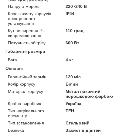
Напруга мережі
220~240 В
Клас захисту корпусів
IP44
електронного
устаткування
Кут поширення ІЧ-
110 град.
випромінювання
Потужність обігріву
600 Вт
Габаритні розміри
Вага
4 кг
Основні
Гарантійний термін
120 міс
Колір корпусу
Білий
Матеріал корпусу
Метал покритий
порошковою фарбою
Країна виробник
Україна
Тип нагрівального
ТЕН
елементу
Тип встановлення
Стельовий
Безпека
Захист від дітей