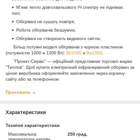
М'яке тепло довгохвильового ІЧ спектру не піднімає
пил;
Обігрівачі не сушать повітря;
Робота обігрівачів безшумна;
Обігрівачі не створюють видимого світла;
Більш потужні моделі обігрівачів з чорною пластиною
(потужністю 1000 и 1300 Вт):
Be1000
и
Be1350
;
"Проект-Сервіс" — офіційний представник торгової марки
"Теплов". Щоб купити електричний інфрачервоний обігрівач за
ціною виробника оформлюйте замовлення через корзину
сайту або за телефонном.
Приховати
Характеристики
Технічні характеристики
Максимальна
250 град.
температура нагріву