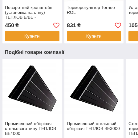
Поворотний кронштейн
Терморегулятор Terneo
Уста
(установка на стіну)
ROL
терм
ТЕПЛОВ Б/ВЕ -
600/1000/1350
450
831
105
₴
₴
Купити
Купити
Подібні товари компанії
Промисловий обігрівач
Промисловий стельовий
Стел
стельового типу ТЕПЛОВ
обігрівач ТЕПЛОВ BE3000
тер
BE4000
ТЕПЛ