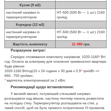
Кухня (9 м2)
настінний нагрівач із
НТ-500 (500 Вт — 1 шт.) 2160
терморегулятором
грн/ед.
Коридор (12 м2)
настінний нагрівач із
НТ-500 (500 Вт — 1 шт.) 2160
терморегулятором
грн/ед.
Вартість комплекту
11 490
грн.
Розрахунок витрат:
Середнє споживання комплекту нагрівачів: 1020-1160* Вт/
год. Оплата за електрику для опалення трикімнатної квартири
буде рівною:
1020-1160 Вт/год/10 х 24 години x 30 днів х 0,9
*
грн/кВт =>
660...750 грн/мес;
*
вартість електроенергії за 1 кВт;
Рекомендації щодо встановлення:
У великій кімнаті, потужніший стельовий нагрівач
розташувати над вікном, настінну теплову панель розмістити
на холодну стіну. Терморегулятор розташувати на стіні, у
такий спосіб, щоб не було прямого потрапляння ІЧ променів.