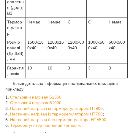
опаленн
я (дод.),
м2
Термор
Немає
Немає
Є
Є
Немає
егулято
р
Розмір
1500x16
1200x16
1200x60
1000x50
600x500
панелі
0x40
0x40
0x40
0x40
x40
(ДхШхВ)
, мм
Гарантія
10
10
3
3
3
, років
Більш детальна інформація опалювальних приладів з
прикладу:
1.
Стельовий нагрівач Б1350
;
2.
Стельовий нагрівач Б1000
;
3.
Настінний нагрівач із терморегулятором НТ900
;
4.
Настінний нагрівач із терморегулятором НТ700
;
5.
Настінний нагрівач без терморегулятора НТБ500
;
6.
Терморегулятор настінний Terneo rol
;