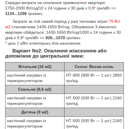
Середні витрати на опалення трикімнатної квартири:
1750-2000 Вт/год/10 х 24 години x 30 днів х 0,9
*
грн/кВт =>
1134...1296
грн/мес;
Затрати за той самий період у разі теплових втрат
75 Вт/
м2
становитиме 1430-1650 Вт/год. Обігрівання 3-кімнатної
квартири обійдеться: 1430-1650 Вт/год/1000 х 24 години x 30
днів х 0,9
*
грн/кВт =>
926...1070
грн/мес
*
ціна 1 кВт електрики для населення;
Варіант No2:
Опалення міжсезонне або
допоміжне до центральної зими:
Вітальня (16 м2)
Сезон: Весна-осінь
настінний нагрівач із
НТ-900 (900 Вт — 1 шт.) 2850
терморегулятором
грн/ед.
Спальня (8,6 м2)
настінний нагрівач із
НТ-500 (500 Вт — 1 шт.) 2160
терморегулятором
грн/ед.
Дитяча (9 м2)
настінний нагрівач із
НТ-500 (500 Вт — 1 шт.) 2160
терморегулятором
грн/ед.