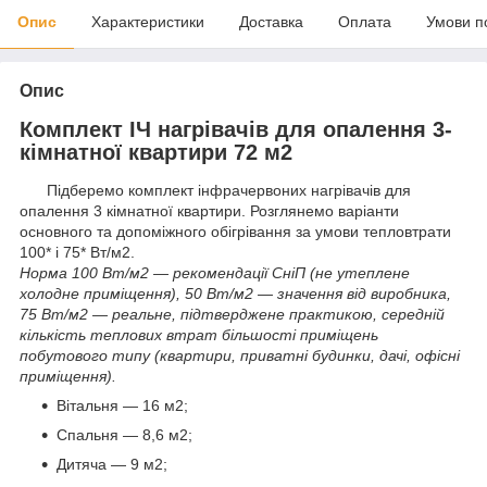
Опис
Характеристики
Доставка
Оплата
Умови п
Опис
Комплект ІЧ нагрівачів для опалення 3-
кімнатної квартири 72 м2
Підберемо комплект інфрачервоних нагрівачів для
опалення 3 кімнатної квартири. Розглянемо варіанти
основного та допоміжного обігрівання за умови тепловтрати
100* і 75* Вт/м2.
Норма 100 Вт/м2 — рекомендації СніП (не утеплене
холодне приміщення), 50 Вт/м2 — значення від виробника,
75 Вт/м2 — реальне, підтверджене практикою, середній
кількість теплових втрат більшості приміщень
побутового типу (квартири, приватні будинки, дачі, офісні
приміщення).
Вітальня — 16 м2;
Спальня — 8,6 м2;
Дитяча — 9 м2;