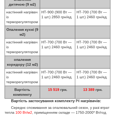
дитячою (9 м2)
настінний нагрівач
НТ-900 (900 Вт —
НТ-700 (700 Вт —
із
1 шт.) 2850 грн/ед.
1 шт.) 2460 грн/ед.
терморегулятором
Опалення кухні (9
м2)
настінний нагрівач
НТ-700 (700 Вт —
НТ-700 (700 Вт —
із
1 шт.) 2460 грн/ед.
1 шт.) 2460 грн/ед.
терморегулятором
опалення
коридору (12 м2)
настінний нагрівач
НТ-700 (700 Вт —
НТ-700 (700 Вт —
із
1 шт.) 2460 грн/ед.
1 шт.) 2460 грн/ед.
терморегулятором
Вартість
15 519
грн.
13 389
грн.
комплекту
Вартість застосування комплекту ІЧ нагрівачів:
Середнє споживання за опалювальний сезон, у разі втрат
тепла
100 Вт/м2
, приміщенням складе — 1750-2000* Вт/год.