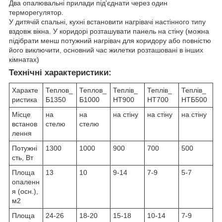
Два опалювальні прилади під'єднати через один
терморегулятор.
У дитячій спальні, кухні встановити нагрівачі настінного типу
вздовж вікна. У коридорі розташувати панель на стіну (можна
підібрати менш потужний нагрівач для коридору або повністю
його виключити, основний час жилетки розташовані в інших
кімнатах)
Технічні характеристики:
Характе
Теплов_
Теплов_
Теплів_
Теплів_
Теплів_
ристика
Б1350
Б1000
НТ900
НТ700
НТБ500
Місце
на
на
на стіну
на стіну
на стіну
встанов
стелю
стелю
лення
Потужні
1300
1000
900
700
500
сть, Вт
Площа
13
10
9-14
7-9
5-7
опаленн
я (осн.),
м2
Площа
24-26
18-20
15-18
10-14
7-9