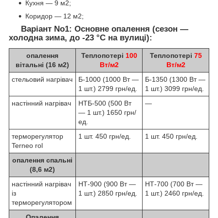
Кухня — 9 м2;
Коридор — 12 м2;
Варіант No1:
Основне опалення (сезон —
холодна зима, до -23 °C на вулиці):
опалення
Теплопотері
100
Теплопотері
75
вітальні (16 м2)
Вт/м2
Вт/м2
стельовий нагрівач
Б-1000 (1000 Вт —
Б-1350 (1300 Вт —
1 шт.) 2799 грн/ед.
1 шт.) 3099 грн/ед.
настінний нагрівач
НТБ-500 (500 Вт
—
— 1 шт.) 1650 грн/
ед.
терморегулятор
1 шт. 450 грн/ед.
1 шт. 450 грн/ед.
Terneo rol
опалення спальні
(8,6 м2)
настінний нагрівач
НТ-900 (900 Вт —
НТ-700 (700 Вт —
із
1 шт.) 2850 грн/ед.
1 шт.) 2460 грн/ед.
терморегулятором
Опалення