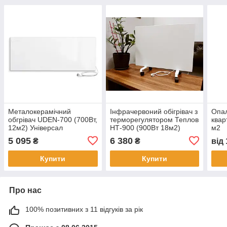
Металокерамічний
Інфрачервоний обігрівач з
Опал
обгрівач UDEN-700 (700Вт,
терморегулятором Теплов
квар
12м2) Універсал
НТ-900 (900Вт 18м2)
м2
5 095
6 380
₴
₴
від
Купити
Купити
Про нас
100% позитивних з 11 відгуків за рік