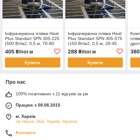
Інфрачервона плівка Heat
Інфрачервона плівка Heat
Комп
Plus Standart SPN 305-225
Plus Standart SPN 305-075
плів
(500 Вт/м2, 0,5 м, 70-80
(150 Вт/м2, 0,5 м, 28-45
дро
°C) sauna
°C)
405
288
380
₴/пог.м
₴/пог.м
Купити
Купити
Про нас
100% позитивних з 11 відгуків за рік
Працює з 08.06.2015
м. Харків
пр.Науки, 60а, Харків, Україна
Контакти