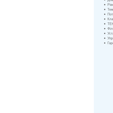
Рів
Тем
Пот
Кла
ТЕН
Філ
Уст
Упр
Гар