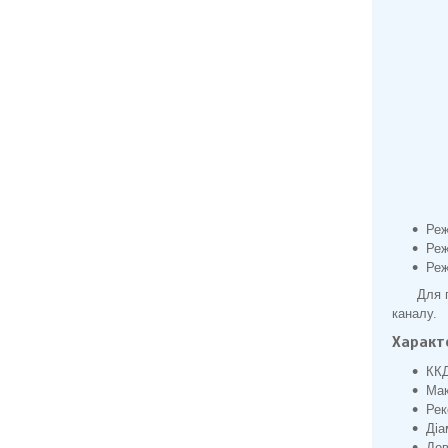
Реж
Реж
Реж
Для 
каналу.
Характ
ККД
Мак
Рек
Діа
Дов