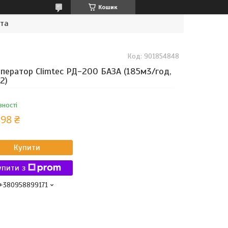
Кошик
ата
Код:
901854848
ператор Climtec РД-200 БАЗА (185м3/год,
2)
вності
398 ₴
Купити
упити з
+380958899171