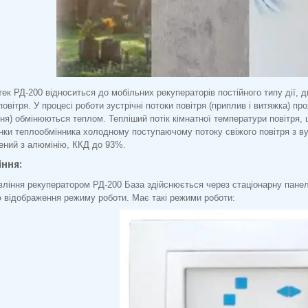
тек РД-200 відноситься до мобільних рекуператорів постійного типу дії,
повітря. У процесі роботи зустрічні потоки повітря (приплив і витяжка) п
ня) обмінюються теплом. Тепліший потік кімнатної температури повітря,
інки теплообмінника холодному поступаючому потоку свіжого повітря з ву
ений з алюмінію, ККД до 93%.
ння:
вління рекуператором РД-200 База здійснюється через стаціонарну панел
ю відображення режиму роботи. Має такі режими роботи: