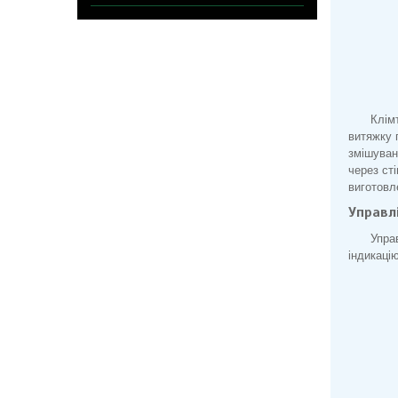
Клім
витяжку 
змішуван
через ст
виготовл
Управлі
Упра
індикаці