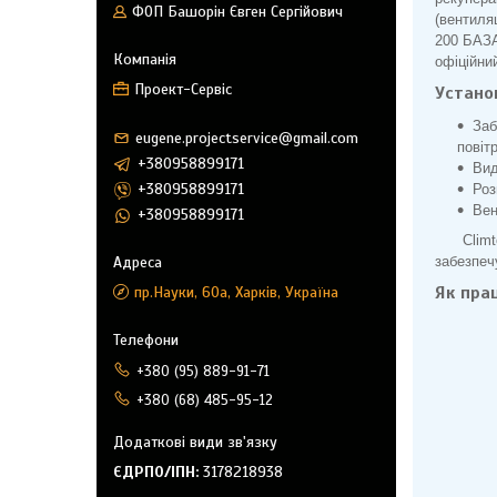
ФОП Башорін Євген Сергійович
(вентиля
200 БАЗА
офіційни
Проект-Сервіс
Устано
Заб
eugene.projectservice@gmail.com
повіт
+380958899171
Вид
+380958899171
Роз
Вен
+380958899171
Clim
забезпеч
Як пра
пр.Науки, 60а, Харків, Україна
+380 (95) 889-91-71
+380 (68) 485-95-12
ЄДРПО/ІПН
3178218938