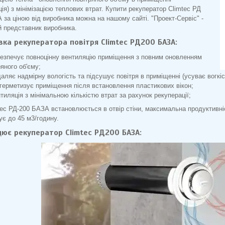
ція) з мінімізацією теплових втрат. Купити рекуператор Climtec РД
 за ціною від виробника можна на нашому сайті. "Проект-Сервіс" -
й представник виробника.
вка рекуператора повітря Climtec РД200 БАЗА:
езпечує повноцінну вентиляцію приміщення з повним оновленням
ряного об'єму;
аляє надмірну вологість та підсушує повітря в приміщенні (усуває вогкіст
герметизує приміщення після встановлення пластикових вікон;
тиляція з мінімальною кількістю втрат за рахунок рекуперації;
tec РД-200 БАЗА встановлюється в отвір стіни, максимальна продуктивні
ує до 45 м3/годину.
цює рекуператор Climtec РД200 БАЗА: