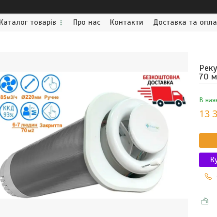
Каталог товарів
Про нас
Контакти
Доставка та опл
Реку
70 м
В ная
13 
К