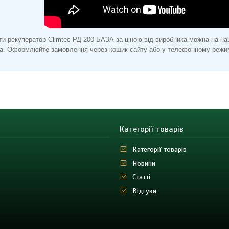
ти рекуператор Climtec РД-200 БАЗА за ціною від виробника можна на наш
а. Оформлюйте замовлення через кошик сайту або у телефонному режим
Категорії товарів
Категорії товарів
Новини
Статті
Відгуки