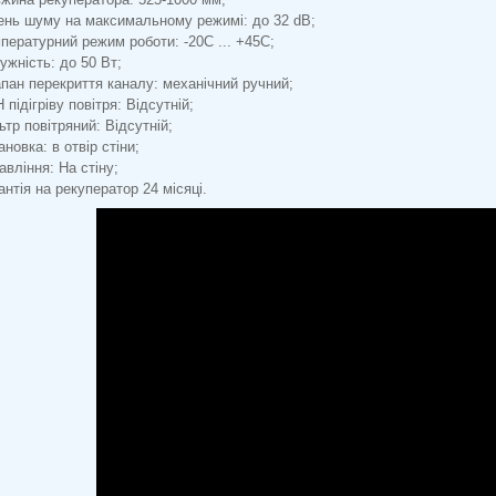
ень шуму на максимальному режимі: до 32 dB;
пературний режим роботи: -20C ... +45C;
ужність: до 50 Вт;
пан перекриття каналу: механічний ручний;
 підігріву повітря: Відсутній;
ьтр повітряний: Відсутній;
ановка: в отвір стіни;
авління: На стіну;
антія на рекуператор 24 місяці.