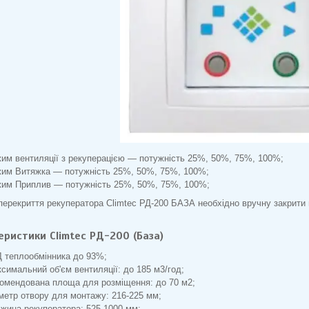
им вентиляції з рекуперацією — потужність 25%, 50%, 75%, 100%;
им Витяжка — потужність 25%, 50%, 75%, 100%;
им Приплив — потужність 25%, 50%, 75%, 100%;
перекриття рекуператора Climtec РД-200 БАЗА необхідно вручну закрити 
еристики Climtec РД-200 (База)
 теплообмінника до 93%;
симальний об'єм вентиляції: до 185 м3/год;
омендована площа для розміщення: до 70 м2;
метр отвору для монтажу: 216-225 мм;
жина рекуператора: 525-1000 мм;