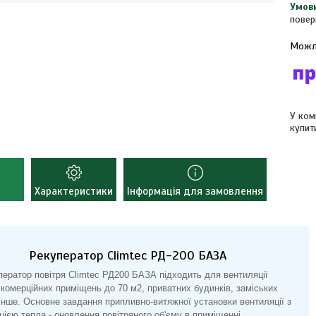
повер
У ком
купит
Характеристики
Інформація для замовлення
Рекуператор Climtec РД-200 БАЗА
ператор повітря Climtec РД200 БАЗА підходить для вентиляції
 комерційних приміщень до 70 м2, приватних будинків, заміських
 інше. Основне завдання припливно-витяжної установки вентиляції з
цією тепла - оновлення повітряного об'єму в приміщенні