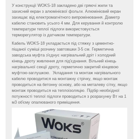
У конструкції WOKS-18 закладено дві гряючі жили та
захисний екран з алюмінієвої фольги. Алюмінієвий екран
захищає від електромагнітного випромінювання. Діаметр
кабелю становить усього 4 мм. Для керування й контролю
температури теплої підлоги використовується
терморегулятор із датчиком температури.
Кабель WOKS-18 укладається під стяжку з цементно-
піщаної суміші розчину завтовшки 3-5 см. Герметична
заводська муфта з'єднує нагрівальний дріт і холодний
кінець дроту живлення для під'єднання. Вільний кінець
нагрівальної секції дроту, герметично закритий кінцевою
муфтою-заглушкою. Укладання та монтаж нагрівального
кабелю проводитися на монтажну стрічку, якщо монтаж
проводиться на бетонну основу, або на металеву сітку, якщо
монтаж проводиться на теплоізоляцію. Підбір необхідної
потужності теплої підлоги проводиться з розрахунку Вт на 1
м3 об'єму опалюваного приміщення.