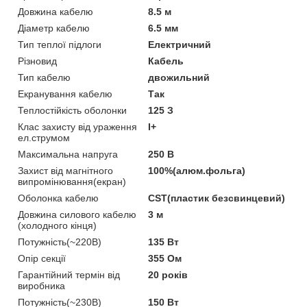
Довжина кабелю
8.5 м
Діаметр кабелю
6.5 мм
Тип теплої підлоги
Електричний
Різновид
Кабель
Тип кабелю
двожильний
Екранування кабелю
Так
Теплостійкість оболонки
125 З
Клас захисту від ураження
I+
ел.струмом
Максимальна напруга
250 В
Захист від магнітного
100%(алюм.фольга)
випромінювання(екран)
Оболонка кабелю
CST(пластик безсвинцевий)
Довжина силового кабелю
3 м
(холодного кінця)
Потужність(~220В)
135 Вт
Опір секції
355 Ом
Гарантійний термін від
20 років
виробника
Потужність(~230В)
150 Вт