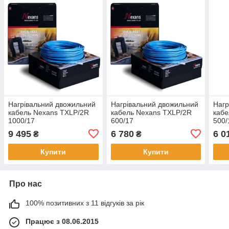
Нагрівальний двожильний
Нагрівальний двожильний
Нагр
кабель Nexans TXLP/2R
кабель Nexans TXLP/2R
кабе
1000/17
600/17
500/
9 495
6 780
6 0
₴
₴
Купити
Купити
Про нас
100% позитивних з 11 відгуків за рік
Працює з 08.06.2015