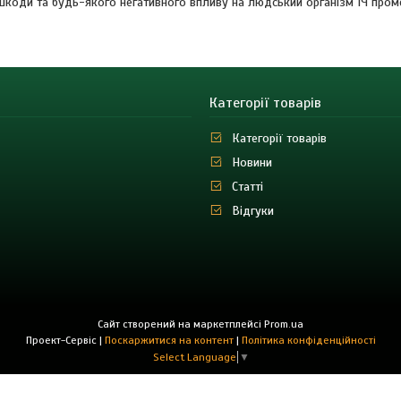
 шкоди та будь-якого негативного впливу на людський організм ІЧ проме
Категорії товарів
Категорії товарів
Новини
Статті
Відгуки
Сайт створений на маркетплейсі
Prom.ua
Проект-Сервіс |
Поскаржитися на контент
|
Політика конфіденційності
Select Language
▼