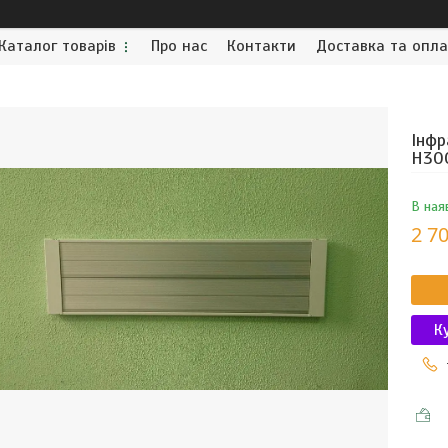
Каталог товарів
Про нас
Контакти
Доставка та опл
Інфр
Н300
В ная
2 70
К