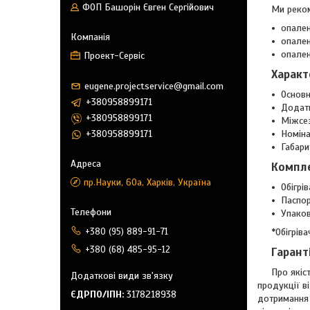
ФОП Башорін Євген Сергійович
Ми реком
опален
опален
опален
Проект-Сервіс
Характ
eugene.projectservice@gmail.com
Основн
+380958899171
Додатк
+380958899171
Міжсез
+380958899171
Номіна
Габари
Компле
пр.Науки, 60а, Харків, Україна
Обігрів
Паспор
Упаков
*Обігрів
+380 (95) 889-91-71
+380 (68) 485-95-12
Гаранті
Про якіс
продукції в
ЄДРПО/ІПН
3178218938
дотримання 