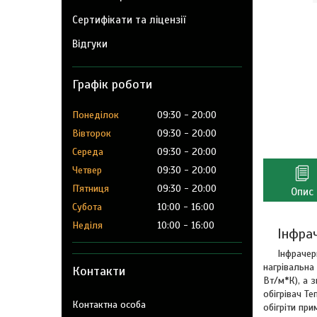
Сертифікати та ліцензії
Відгуки
Графік роботи
Понеділок
09:30
20:00
Вівторок
09:30
20:00
Середа
09:30
20:00
Четвер
09:30
20:00
Пʼятниця
09:30
20:00
Опис
Субота
10:00
16:00
Неділя
10:00
16:00
Інфрач
Інфрачерв
нагрівальна
Контакти
Вт/м*К), а 
обігрівач Т
обігріти при