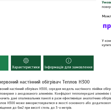
повер
У ком
купит
Характеристики
Інформація для замовлення
ервоний настінний обігрівач Теплов Н300
оний настінний обігрівач Н300, середня модель настінного лінійки обігрів
 поверхня з анодованого алюмінію. Коефіцієнт теплопередачі алюмінію (2
значить дані опалювальних панелі в рази ефективніше аналогічних обігр
еплов Н300 може використовуватися в якості основного або додатковог
міщення до 6м2 при висоті стель до 3-х метрів.