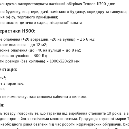
ендуємо використовувати настінний обігрівач Теплов H300 для:
ня будинку, квартири, дачі, заміського будинку, коридору та санвузла;
ня офісу, торгового приміщення;
ня школи, дитячого садка, лікарняної палати;
еристики Н300:
е опалення (+20 всередині, -20 на вулиці) – до 6 м2;
ове опалення – до 12 м2;
онне опалення (до -4С на вулиці) – до 8 м2;
льна потужність – 300 Вт;
тні розміри (без кріплень) – 1000х320х20 мм;
ктація:
ач*;
т з гарантією;
ка;
ач не комплектується силовим кабелем з вилкою.
я:
ть товару, говорить те, що гарантія від виробника становить 10 років, а 
ідповідно з його технічними можливостями. Продукція торгової марки Т
необхідного рівня безпеки під час роботи інфрачервоних обігрівачів. В