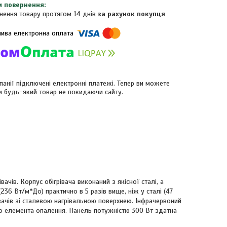
нення товару протягом 14 днів
за рахунок покупця
панії підключені електронні платежі. Тепер ви можете
и будь-який товар не покидаючи сайту.
ачів. Корпус обігрівача виконаний з якісної сталі, а
36 Вт/м*До) практично в 5 разів вище, ніж у сталі (47
івачів зі сталевою нагрівальною поверхнею. Інфрачервоний
о елемента опалення. Панель потужністю 300 Вт здатна