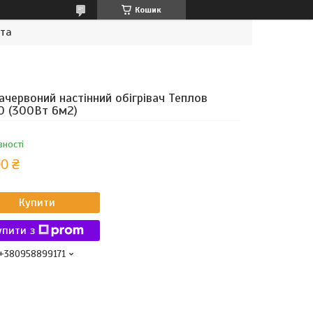
Кошик
ата
ачервоний настінний обігрівач Теплов
 (300Вт 6м2)
вності
0 ₴
Купити
упити з
+380958899171