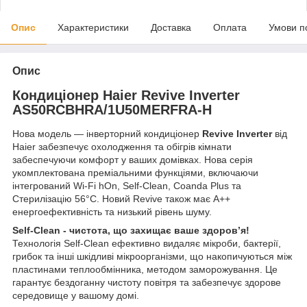
Опис
Характеристики
Доставка
Оплата
Умови п
Опис
Кондиціонер Haier Revive Inverter
AS50RCBHRA/1U50MERFRA-H
Нова модель — інверторний кондиціонер
Revive Inverter
від
Haier забезпечує охолодження та обігрів кімнати
забеспечуючи комфорт у ваших домівках. Нова серія
укомплектована преміальними функціями, включаючи
інтегрований Wi-Fi hOn, Self-Clean, Coanda Plus та
Стерилізацію 56°С. Новий Revive також має A++
енергоефективність та низький рівень шуму.
Self-Clean - чистота, що захищає ваше здоров’я!
Технологія Self-Clean ефективно видаляє мікроби, бактерії,
грибок та інші шкідливі мікроорганізми, що накопичуються між
пластинами теплообмінника, методом заморожування. Це
гарантує бездоганну чистоту повітря та забезпечує здорове
середовище у вашому домі.