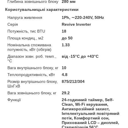
Глибина зовнішнього блоку
280 мм
Користувальницькі характеристики
Напруга живлення
1Ph, ∼220-240V, 50Hz
Серія
Revive Inverter
Потужність, тис BTU
18
Площа кондиц., м2
до 50
Номінальна споживана
1.33
потужність, кВт (обігрів)
Діапазон зовн. роб. темп.,
від -15°C до +43°C
°C
Вага внутрішнього блоку, кг
10
Теплопродуктивність, кВт
4.8
Розмір внутрішнього блоку,
875/212/304
ШхГхВ
Вага зовнішнього блоку, кг
29.2
Функції
24-годинний таймер, Self-
Clean, Wi-Fi керування,
Антикорозійний захист,
Інтелектуальний повітряний
потік, Комфортний сон,
Прихований LCD – дисплей,
Стерилізація 56°C,