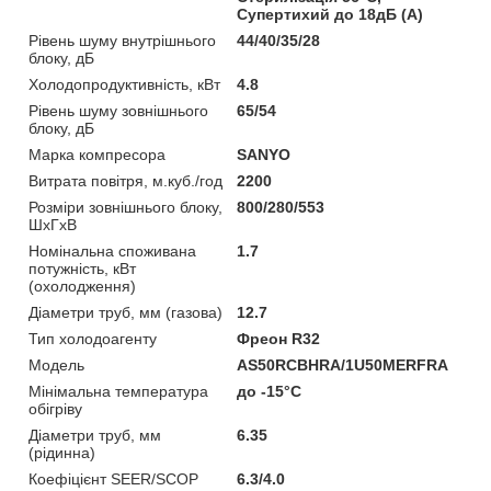
Супертихий до 18дБ (А)
Рівень шуму внутрішнього
44/40/35/28
блоку, дБ
Холодопродуктивність, кВт
4.8
Рівень шуму зовнішнього
65/54
блоку, дБ
Марка компресора
SANYO
Витрата повітря, м.куб./год
2200
Розміри зовнішнього блоку,
800/280/553
ШхГхВ
Номінальна споживана
1.7
потужність, кВт
(охолодження)
Діаметри труб, мм (газова)
12.7
Тип холодоагенту
Фреон R32
Мoдель
AS50RCBHRA/1U50MERFRA
Мінімальна температура
до -15°C
обігріву
Діаметри труб, мм
6.35
(рідинна)
Коефіцієнт SEER/SCOP
6.3/4.0