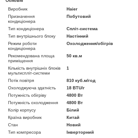
Основні
Виробник
Haier
Призначення
Побутовий
кондиціонера
Тип кондиціонера
Спліт-система
Тип внутрішнього блоку
Настінний
Режим роботи
Охолодження/обігрів
кондиціонера
Рекомендована площа
50 кв.м
приміщення
Кількість внутрішніх блоків
1
мультиспліт-системи
Потік повітря
810 куб.м/год
Охолоджуюча здатність
18 BTU/г
Потужність обігріву
4800 Вт
Потужність охолодження
4800 Вт
Колір корпусу
Білий
Країна виробник
Китай
Стан
Новий
Тип компресора
Інверторний