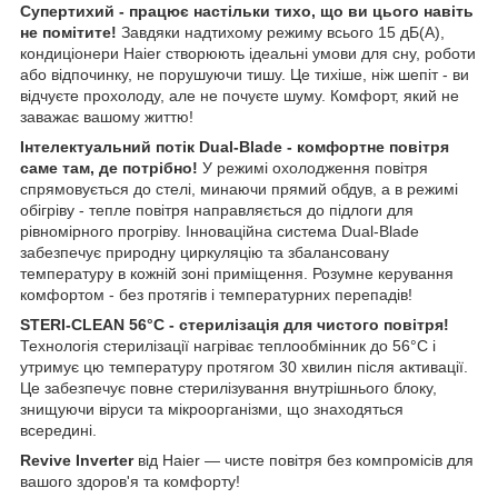
Супертихий - працює настільки тихо, що ви цього навіть
не помітите!
Завдяки надтихому режиму всього 15 дБ(A),
кондиціонери Haier створюють ідеальні умови для сну, роботи
або відпочинку, не порушуючи тишу. Це тихіше, ніж шепіт - ви
відчуєте прохолоду, але не почуєте шуму. Комфорт, який не
заважає вашому життю!
Інтелектуальний потік Dual-Blade - комфортне повітря
саме там, де потрібно!
У режимі охолодження повітря
спрямовується до стелі, минаючи прямий обдув, а в режимі
обігріву - тепле повітря направляється до підлоги для
рівномірного прогріву. Інноваційна система Dual-Blade
забезпечує природну циркуляцію та збалансовану
температуру в кожній зоні приміщення. Розумне керування
комфортом - без протягів і температурних перепадів!
STERI-CLEAN 56°C - стерилізація для чистого повітря!
Технологія стерилізації нагріває теплообмінник до 56°C і
утримує цю температуру протягом 30 хвилин після активації.
Це забезпечує повне стерилізування внутрішнього блоку,
знищуючи віруси та мікроорганізми, що знаходяться
всередині.
Revive Inverter
від Haier — чисте повітря без компромісів для
вашого здоров'я та комфорту!