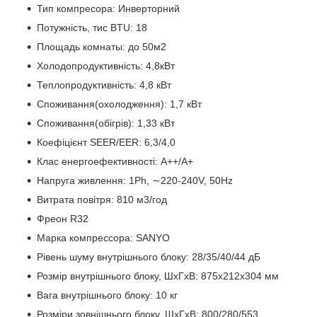
Тип компресора: Инверторний
Потужність, тис BTU: 18
Площадь комнаты: до 50м2
Холодопродуктивність: 4,8кВт
Теплопродуктивність: 4,8 кВт
Споживання(охолодження): 1,7 кВт
Споживання(обігрів): 1,33 кВт
Коефіцієнт SEER/EER: 6,3/4,0
Клас енергоефективності: А++/А+
Напруга живлення: 1Ph, ∼220-240V, 50Hz
Витрата повітря: 810 м3/год
Фреон R32
Марка компрессора: SANYO
Рівень шуму внутрішнього блоку: 28/35/40/44 дБ
Розмір внутрішнього блоку, ШхГхВ: 875x212x304 мм
Вага внутрішнього блоку: 10 кг
Розміри зовнішнього блоку, ШхГхВ: 800/280/553