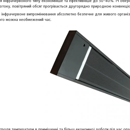
я інфрачервоного типу економніше та ефективніше до 30-40%. ІЧ обігрі
отоку, повітряний обсяг прогрівається другорядно природною конвекці
 інфрачервоне випромінювання абсолютно безпечне для живого організму
ого можна необмежений час.
троля температури в приміщенні та більш економної роботи під час оп