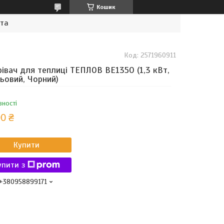
Кошик
ата
Код:
2571960911
рівач для теплиці ТЕПЛОВ ВЕ1350 (1,3 кВт,
ьовий, Чорний)
вності
0 ₴
Купити
упити з
+380958899171