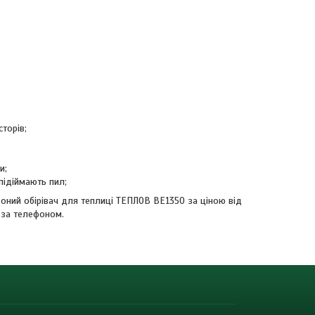
торів;
и;
 підіймають пил;
воний обірівач для теплиці ТЕПЛОВ ВЕ1350 за ціною від
 за телефоном.