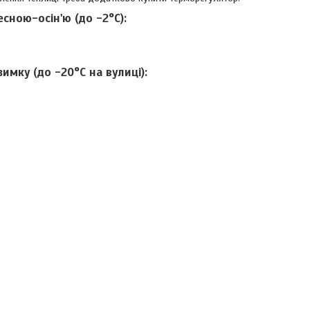
есною-осін'ю (до -2
°С)
:
зимку (до -20
°С на вулиці)
: