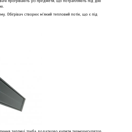
вачі прогрівають усі предмети, що потрапляють під дію
єю.
. Обігрівач створює м'який тепловий потік, що є під
алення теплиці треба додатково купити терморегулятор.