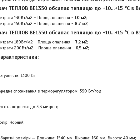
івач ТЕПЛОВ ВЕ1350 обсипає теплицю до +10...+15 °C в
В
витрати 130Вт/м2 - Площа опалення -
10 м2
;
витрати 150Вт/м2 - Площа опалення -
8,7 м2
;
івач ТЕПЛОВ ВЕ1350 обсипає теплицю до +10...+15 °C в
В
витрати 180Вт/м2 - Площа опалення -
7,2 м2
;
витрати 200Вт/м2 - Площа опалення -
6,5 м2
;
характеристики:
отужність: 1300 Вт;
ереднє споживання з терморегулятором: 390 Вт/год;
ысота подвеса: до 3,3 метров;
олір: Чорний;
абаритні розміри — Довжина: 1540 мм, Ширина: 160 мм, Висота: 40 мм;