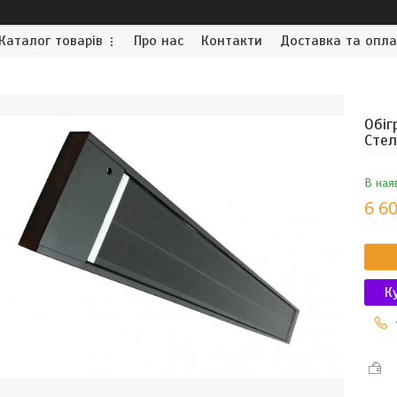
Каталог товарів
Про нас
Контакти
Доставка та опл
Обіг
Стел
В ная
6 60
К