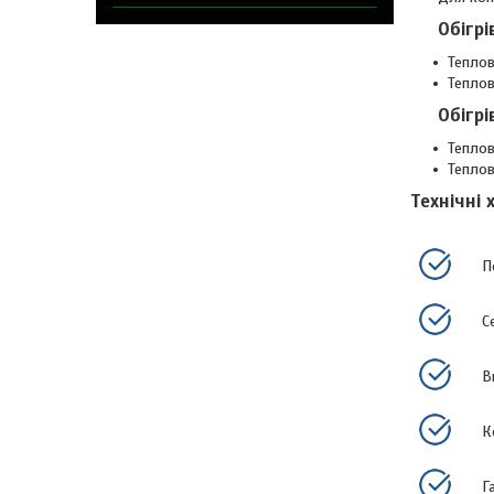
Обігр
Тепло
Тепло
Обігр
Тепло
Тепло
Технічні 
П
С
В
К
Г