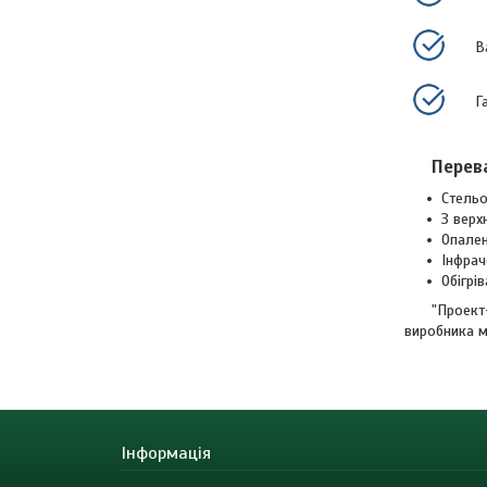
В
Г
Перев
Стельо
З верх
Опален
Інфрач
Обігрі
"Проект
виробника м
Інформація