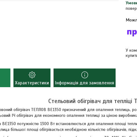
повер
У ком
купит
Характеристики
Інформація для замовлення
Стельовий обігрівач для тепліці
рвоний обігрівач ТЕПЛОВ ВЕ1350 призначений для опалення теплиць, розс
ьовий ІЧ обігрівач для економного опалення теплиці за ціною виробник
ач ВЕ1350 потужністю 1300 Вт встановлюється для опалення площі теплиц
еплица більшої площі обігрівається необхідною кількістю обігрівачів, пі