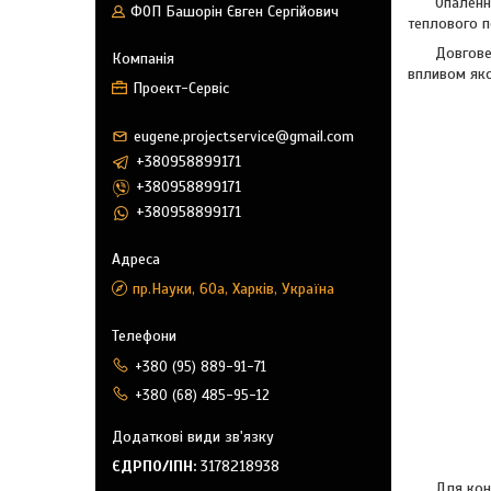
Опаленн
ФОП Башорін Євген Сергійович
теплового п
Довгове
впливом як
Проект-Сервіс
eugene.projectservice@gmail.com
+380958899171
+380958899171
+380958899171
пр.Науки, 60а, Харків, Україна
+380 (95) 889-91-71
+380 (68) 485-95-12
ЄДРПО/ІПН
3178218938
Для кон