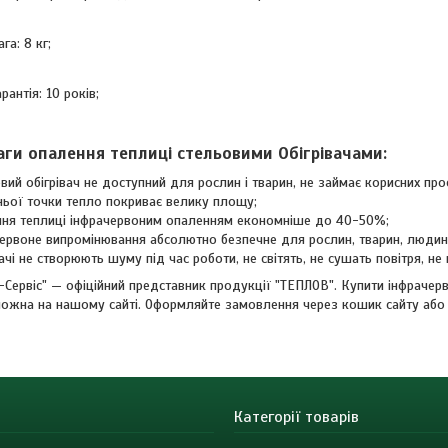
ага: 8 кг;
арантія: 10 років;
аги опалення теплиці стельовими Обігрівачами:
вий обігрівач не доступний для рослин і тварин, не займає корисних прос
ньої точки тепло покриває велику площу;
ня теплиці інфрачервоним опаленням економніше до 40-50%;
ервоне випромінювання абсолютно безпечне для рослин, тварин, людин
вачі не створюють шуму під час роботи, не світять, не сушать повітря, не
-Сервіс" — офіційний представник продукції "ТЕПЛОВ". Купити інфрачер
ожна на нашому сайті. Оформляйте замовлення через кошик сайту або
Категорії товарів