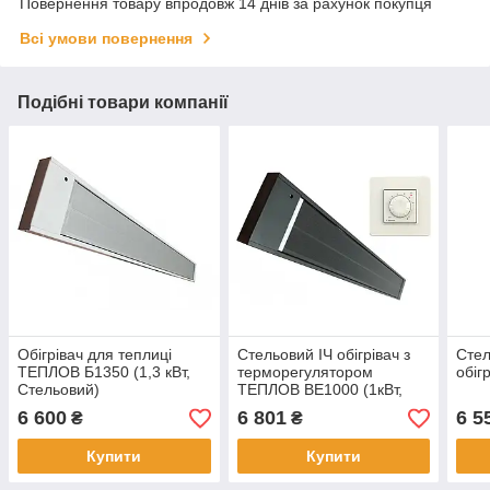
Повернення товару впродовж 14 днів за рахунок покупця
Всі умови повернення
Подібні товари компанії
Обігрівач для теплиці
Стельовий ІЧ обігрівач з
Стел
ТЕПЛОВ Б1350 (1,3 кВт,
терморегулятором
обіг
Стельовий)
ТЕПЛОВ ВЕ1000 (1кВт,
Чорний)
6 600
6 801
6 5
₴
₴
Купити
Купити