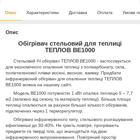
Опис
Характеристики
Доставка
Оплата
Умови п
Опис
Обігрівач стельовий для теплиці
ТЕПЛОВ ВЕ1000
Стельовий ІЧ обігрівач ТЕПЛОВ ВЕ1000 - застосовується
для економічного опалення теплиці з полікарбонату, скла,
поліетиленової плівки восені, весною, взимку. Придбати
інфрачервоний обігрівач для опалення теплиці ТЕПЛОВ
ВЕ1000 можна на нашому сайті.
Модель ВЕ1000 потужністю 1 кВт опалює теплицю 5 – 7,7
м2 (залежно від сезону та матеріалу теплиці). Більша площа
теплиці опалюється за рахунок більшої кількості обігрівачів,
підключених через 1 терморегулятор.
Обігрівачі інфрачервоного типу, стельового розташування
ефективніші до 30-40%. Не гріють повітря, прогрівають
предмети та тверді тіла, що знаходяться під дією
інфрачервоного випромінювання. Повітряний простір