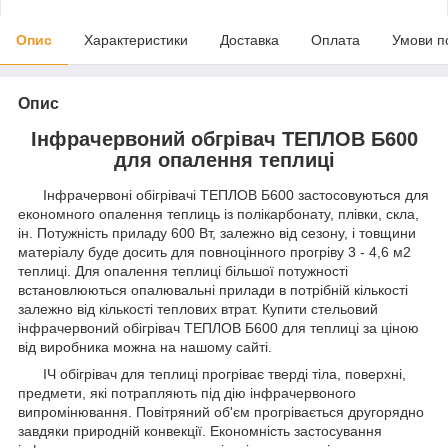
Опис
Характеристики
Доставка
Оплата
Умови п
Опис
Інфрачервоний обгрівач ТЕПЛОВ Б600
для опалення теплиці
Інфрачервоні обігрівачі ТЕПЛОВ Б600 застосовуються для
економного опалення теплиць із полікарбонату, плівки, скла,
ін. Потужність приладу 600 Вт, залежно від сезону, і товщини
матеріалу буде досить для повноцінного прогріву 3 - 4,6 м2
теплиці. Для опалення теплиці більшої потужності
встановлюються опалювальні прилади в потрібній кількості
залежно від кількості теплових втрат. Купити стельовий
інфрачервоний обігрівач ТЕПЛОВ Б600 для теплиці за ціною
від виробника можна на нашому сайті.
ІЧ обігрівач для теплиці прогріває тверді тіла, поверхні,
предмети, які потрапляють під дію інфрачервоного
випромінювання. Повітряний об'єм прогрівається другорядно
завдяки природній конвекції. Економність застосування