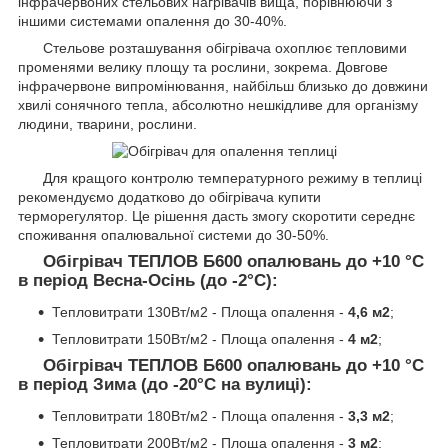
інфрачервоних стельових нагрівачів вища, порівнюючи з
іншими системами опалення до 30-40%.
Стельове розташування обігрівача охоплює тепловими
променями велику площу та рослини, зокрема. Довгове
інфрачервоне випромінювання, найбільш близько до довжини
хвилі сонячного тепла, абсолютно нешкідливе для організму
людини, тварини, рослини.
Для кращого контролю температурного режиму в теплиці
рекомендуємо додатково до обігрівача купити
терморегулятор. Це рішення дасть змогу скоротити середнє
споживання опалювальної системи до 30-50%.
Обігрівач ТЕПЛОВ Б600 опалювань до +10 °C
в
період Весна-Осінь (до -2
°С)
:
Тепловитрати 130Вт/м2 - Площа опалення -
4,6 м2
;
Тепловитрати 150Вт/м2 - Площа опалення -
4 м2
;
Обігрівач ТЕПЛОВ Б600 опалювань до +10 °C
в
період Зима (до -20
°С на вулиці)
:
Тепловитрати 180Вт/м2 - Площа опалення -
3,3 м2
;
Тепловитрати 200Вт/м2 - Площа опалення -
3 м2
;