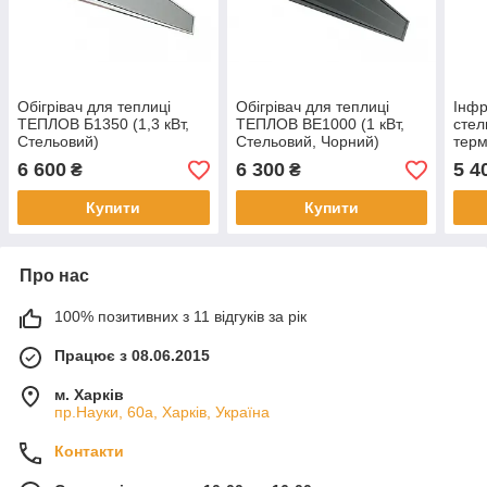
Обігрівач для теплиці
Обігрівач для теплиці
Інф
ТЕПЛОВ Б1350 (1,3 кВт,
ТЕПЛОВ ВЕ1000 (1 кВт,
стел
Стельовий)
Стельовий, Чорний)
тер
ТЕП
6 600
6 300
5 4
₴
₴
Купити
Купити
Про нас
100% позитивних з 11 відгуків за рік
Працює з 08.06.2015
м. Харків
пр.Науки, 60а, Харків, Україна
Контакти