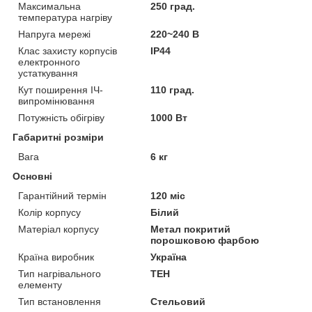
Максимальна
250 град.
температура нагріву
Напруга мережі
220~240 В
Клас захисту корпусів
IP44
електронного
устаткування
Кут поширення ІЧ-
110 град.
випромінювання
Потужність обігріву
1000 Вт
Габаритні розміри
Вага
6 кг
Основні
Гарантійний термін
120 міс
Колір корпусу
Білий
Матеріал корпусу
Метал покритий
порошковою фарбою
Країна виробник
Україна
Тип нагрівального
ТЕН
елементу
Тип встановлення
Стельовий