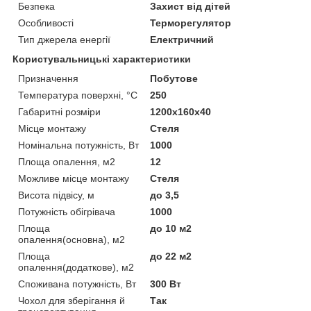
Безпека
Захист від дітей
Особливості
Терморегулятор
Тип джерела енергії
Електричний
Користувальницькі характеристики
Призначення
Побутове
Температура поверхні, °C
250
Габаритні розміри
1200x160x40
Місце монтажу
Стеля
Номінальна потужність, Вт
1000
Площа опалення, м2
12
Можливе місце монтажу
Стеля
Висота підвісу, м
до 3,5
Потужність обігрівача
1000
Площа
до 10 м2
опалення(основна), м2
Площа
до 22 м2
опалення(додаткове), м2
Споживана потужність, Вт
300 Вт
Чохол для зберігання й
Так