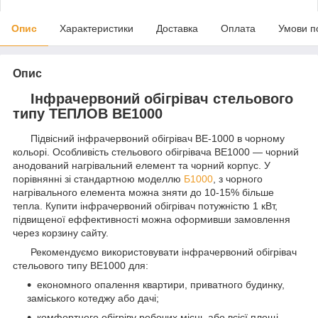
Опис
Характеристики
Доставка
Оплата
Умови п
Опис
Інфрачервоний обігрівач стельового
типу ТЕПЛОВ ВЕ1000
Підвісний інфрачервоний обігрівач ВЕ-1000 в чорному
кольорі. Особливість стельового обігрівача ВЕ1000 — чорний
анодований нагрівальний елемент та чорний корпус. У
порівнянні зі стандартною моделлю
Б1000
, з чорного
нагрівального елемента можна зняти до 10-15% більше
тепла. Купити інфрачервоний обігрівач потужністю 1 кВт,
підвищеної еффективності можна оформивши замовлення
через корзину сайту.
Рекомендуємо використовувати інфрачервоний обігрівач
стельового типу ВЕ1000 для:
економного опалення квартири, приватного будинку,
заміського котеджу або дачі;
комфортного обігріву робочих місць або всієї площі