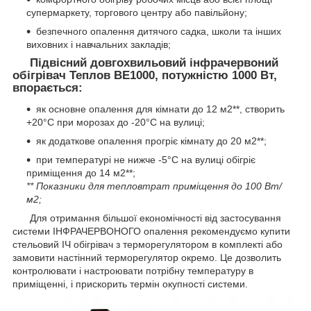
супермаркету, торгового центру або павільйону;
безпечного опалення дитячого садка, школи та інших
виховних і навчальних закладів;
Підвісний довгохвильовий інфрачервоний
обігрівач Теплов ВЕ1000, потужністю 1000 Вт,
впорається:
як основне опалення для кімнати до 12 м2**, створить
+20°С при морозах до -20°С на вулиці;
як додаткове опалення прогріє кімнату до 20 м2**;
при температурі не нижче -5°С на вулиці обігріє
приміщення до 14 м2**;
** Показники для тепловтрат приміщення до 100 Вт/
м2;
Для отримання більшої економічності від застосування
системи ІНФРАЧЕРВОНОГО опалення рекомендуємо купити
стельовий ІЧ обігрівач з терморегулятором в комплекті або
замовити настінний терморегулятор окремо. Це дозволить
контролювати і настроювати потрібну температуру в
приміщенні, і прискорить термін окупності системи.