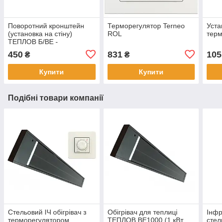
Поворотний кронштейн
Терморегулятор Terneo
Уста
(установка на стіну)
ROL
терм
ТЕПЛОВ Б/ВЕ -
600/1000/1350
450
831
105
₴
₴
Купити
Купити
Подібні товари компанії
Стельовий ІЧ обігрівач з
Обігрівач для теплиці
Інф
терморегулятором
ТЕПЛОВ ВЕ1000 (1 кВт,
стел