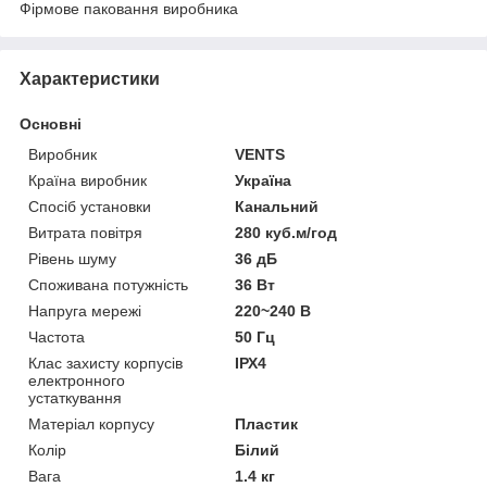
Фірмове паковання виробника
Характеристики
Основні
Виробник
VENTS
Країна виробник
Україна
Спосіб установки
Канальний
Витрата повітря
280 куб.м/год
Рівень шуму
36 дБ
Споживана потужність
36 Вт
Напруга мережі
220~240 В
Частота
50 Гц
Клас захисту корпусів
ІРХ4
електронного
устаткування
Матеріал корпусу
Пластик
Колір
Білий
Вага
1.4 кг