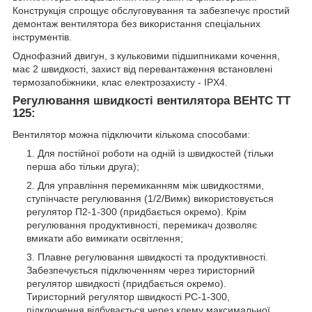
Конструкція спрощує обслуговування та забезпечує простий
демонтаж вентилятора без використання спеціальних
інструментів.
Однофазний двигун, з кульковими підшипниками кочення,
має 2 швидкості, захист від перевантаження встановлені
термозапобіжники, клас електрозахисту - IPX4.
Регулювання швидкості вентилятора ВЕНТС ТТ
125:
Вентилятор можна підключити кількома способами:
Для постійної роботи на одній із швидкостей (тільки
перша або тільки друга);
Для управління перемиканням між швидкостями,
ступінчасте регулювання (1/2/Вимк) використовується
регулятор П2-1-300 (придбається окремо). Крім
регулювання продуктивності, перемикач дозволяє
вмикати або вимикати освітлення;
Плавне регулювання швидкості та продуктивності.
Забезпечується підключенням через тиристорний
регулятор швидкості (придбається окремо).
Тиристорний регулятор швидкості РС-1-300,
підключення відбувається через клему максимальної