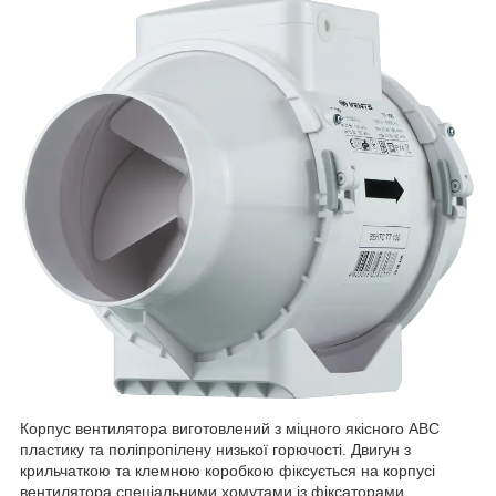
Корпус вентилятора виготовлений з міцного якісного ABС
пластику та поліпропілену низької горючості. Двигун з
крильчаткою та клемною коробкою фіксується на корпусі
вентилятора спеціальними хомутами із фіксаторами.