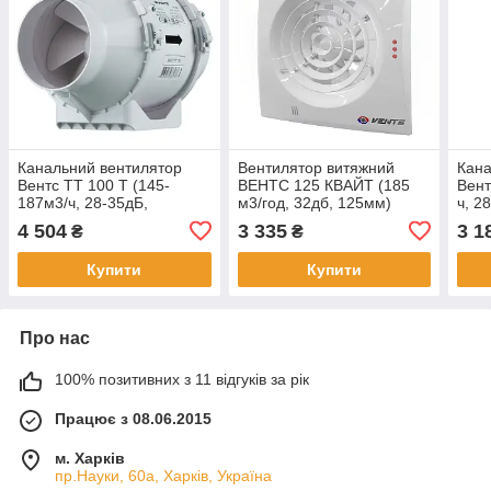
Канальний вентилятор
Вентилятор витяжний
Кана
Вентс ТТ 100 Т (145-
ВЕНТС 125 КВАЙТ (185
Вент
187м3/ч, 28-35дБ,
м3/год, 32дб, 125мм)
ч, 2
Ø100мм, Таймер)
4 504
3 335
3 1
₴
₴
Купити
Купити
Про нас
100% позитивних з 11 відгуків за рік
Працює з 08.06.2015
м. Харків
пр.Науки, 60а, Харків, Україна