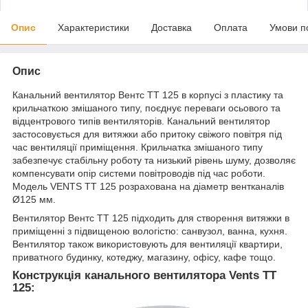
Опис
Характеристики
Доставка
Оплата
Умови п
Опис
Канальний вентилятор Вентс ТТ 125 в корпусі з пластику та
крильчаткою змішаного типу, поєднує переваги осьового та
відцентрового типів вентиляторів. Канальний вентилятор
застосовується для витяжки або притоку свіжого повітря під
час вентиляції приміщення. Крильчатка змішаного типу
забезпечує стабільну роботу та низький рівень шуму, дозволяє
компенсувати опір системи повітроводів під час роботи.
Модель VENTS ТТ 125 розрахована на діаметр вентканалів
Ø125 мм.
Вентилятор Вентс ТТ 125 підходить для створення витяжки в
приміщенні з підвищеною вологістю: санвузол, ванна, кухня.
Вентилятор також використовують для вентиляції квартири,
приватного будинку, котеджу, магазину, офісу, кафе тощо.
Конструкція канального вентилятора Vents ТТ
125: