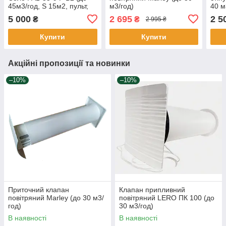
45м3/год, S 15м2, пульт,
м3/год)
40 м
датчик вологісті, Ø100)
5 000
2 695
2 5
₴
₴
2 995 ₴
Купити
Купити
Акційні пропозиції та новинки
–10%
–10%
Приточний клапан
Клапан припливний
повітряний Marley (до 30 м3/
повітряний LERO ПК 100 (до
год)
30 м3/год)
В наявності
В наявності