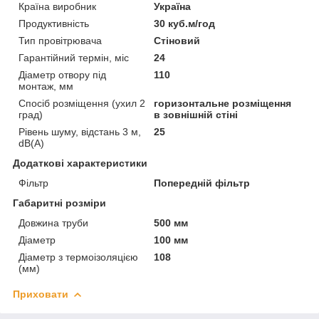
Країна виробник
Україна
Продуктивність
30 куб.м/год
Тип провітрювача
Стіновий
Гарантійний термін, міс
24
Діаметр отвору під
110
монтаж, мм
Спосіб розміщення (ухил 2
горизонтальне розміщення
град)
в зовнішній стіні
Рівень шуму, відстань 3 м,
25
dB(A)
Додаткові характеристики
Фільтр
Попередній фільтр
Габаритні розміри
Довжина труби
500 мм
Діаметр
100 мм
Діаметр з термоізоляцією
108
(мм)
Приховати