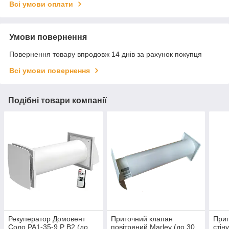
Всі умови оплати
Умови повернення
Повернення товару впродовж 14 днів за рахунок покупця
Всі умови повернення
Подібні товари компанії
Рекуператор Домовент
Приточний клапан
Прип
Соло РА1-35-9 Р В2 (до
повітряний Marley (до 30
стін