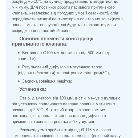
року(від +5-10°С на вулиці) продуктивність зводитися до
мінімуму. Для постійної роботи пасивного припливного
клапана, незалежно від погодних умов і сезонності, слід
передбачати витяжні вентилятори в санітарних зонах(кухня,
ванна кімната, санвузол), які будуть створювати умови
розрядження на постійній основі.
Основні елементи конструкції
припливного клапана:
Вентканал Ø100 мм довжиною від 500 мм (під
запит 1м);
Регульований дифузор з мотузяною тягою
(відкриття/закриття) та повітряним фільтром(3G);
Захисна зовнішня решітка;
Установка:
Отвір, діаметром від 100 мм, в стіні межує з вулицею
під установку припливного клапана повинна мати ухил
назовні від 2-5°С. В готовий отвір встановлюється
вентканал, встановлюється припливне дифузор в
приміщенні і зовнішня решітка з боку вулиці.
Рекомендуємо зробити отвір від Ø 115 мм, зазор
компенсувати зовнішньою теплоізоляцією (спінений каучук,