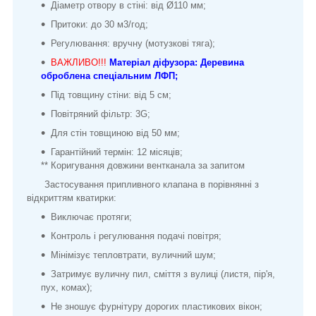
Діаметр отвору в стіні: від Ø110 мм;
Притоки: до 30 м3/год;
Регулювання: вручну (мотузкові тяга);
ВАЖЛИBО!!!
Матеріал діфузора: Деревина
оброблена спеціальним ЛФП;
Під товщину стіни: від 5 см;
Повітряний фільтр: 3G;
Для стін товщиною від 50 мм;
Гарантійний термін: 12 місяців;
** Коригування довжини вентканала за запитом
Застосування припливного клапана в порівнянні з
відкриттям кватирки:
Виключає протяги;
Контроль і регулювання подачі повітря;
Мінімізує тепловтрати, вуличний шум;
Затримує вуличну пил, сміття з вулиці (листя, пір'я,
пух, комах);
Не зношує фурнітуру дорогих пластикових вікон;