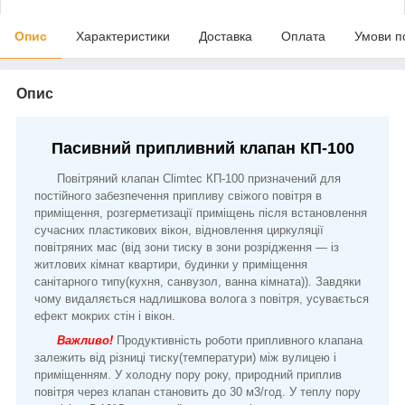
Опис
Характеристики
Доставка
Оплата
Умови п
Опис
Пасивний припливний клапан КП-100
Повітряний клапан Climtec КП-100 призначений для
постійного забезпечення припливу свіжого повітря в
приміщення, розгерметизації приміщень після встановлення
сучасних пластикових вікон, відновлення циркуляції
повітряних мас (від зони тиску в зони розрідження — із
житлових кімнат квартири, будинки у приміщення
санітарного типу(кухня, санвузол, ванна кімната)). Завдяки
чому видаляється надлишкова волога з повітря, усувається
ефект мокрих стін і вікон.
Важливо!
Продуктивність роботи припливного клапана
залежить від різниці тиску(температури) між вулицею і
приміщенням. У холодну пору року, природний приплив
повітря через клапан становить до 30 м3/год. У теплу пору