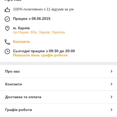
Водночас із прогрітої стіни йде волога, всілякі грибки та цвіль.
100% позитивних з 11 відгуків за рік
Інфрачервоний складник тепла починає прогрівати
приміщення й предмети, що потрапляють під теплові
Працює з 08.06.2015
промені практично відразу після під'єднання живлення.
Система теплий плентус під'єднується через
м. Харків
терморегулятор, що дає змогу керувати температурою в
пр.Науки, 60а, Харків, Україна
приміщенні та знизити споживання електроенергії.
Контакти
Інфрачервоні нагрівачі плінтусного типу використовують
для опалення:
Сьогодні працює з 09:30 до 20:00
Показати весь графік роботи
квартири, дачі, заміського будинку, коридору та
санвузла;
офісу, торгового приміщення;
Про нас
школи, дитячий садок, лікарняний палати;
Контакти
Вибирайте правильне опалення!
Доставка та оплата
Вся представлена продукція в категорії
Графік роботи
сертифікована. Ми є офіційним дилером