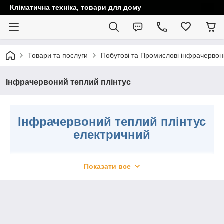
Кліматична техніка, товари для дому
Товари та послуги
Побутові та Промислові інфрачервоні 
Інфрачервоний теплий плінтус
Інфрачервоний теплий плінтус
електричний
Теплий плінтус отримав
Показати все
багато позитивних відгуків, 
порівняно недавню появу.
Застосовується для знижен
теплових втрат, прогрівання 
просушуючи