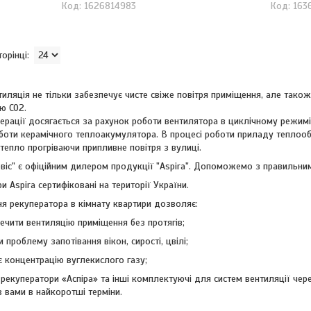
1626814983
163
иляція не тільки забезпечує чисте свіже повітря приміщення, але також
ю CO2.
ерації досягається за рахунок роботи вентилятора в циклічному режимі 
боти керамічного теплоакумулятора. В процесі роботи приладу теплообм
 тепло прогріваючи припливне повітря з вулиці.
віс" є офіційним дилером продукції "Aspira". Допоможемо з правильн
 Aspira сертифіковані на території України.
я рекуператора в кімнату квартири дозволяє:
ечити вентиляцію приміщення без протягів;
и проблему запотівання вікон, сирості, цвілі;
 концентрацію вуглекислого газу;
рекуператори «Аспіра» та інші комплектуючі для систем вентиляції чере
з вами в найкоротші терміни.