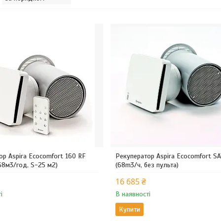
ор Aspira Ecocomfort 160 RF
Рекуператор Aspira Ecocomfort SA
68м3/год, S-25 м2)
(68m3/ч, без пульта)
16 685 ₴
і
В наявності
Купити