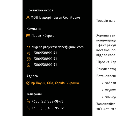
ФОП Башорін Євген Сергійович
Хороша вент
Проект-Сервіс
концентраці
Ефект рекуп
eugene.projectservice@gmail.com
косвеної ро
+380958899171
віддає своє
+380958899171
"Проект-Сер
+380958899171
Рекуператори
Встановленн
пр.Науки, 60а, Харків, Україна
забезп
усунут
знижує
+380 (95) 889-91-71
Замовляйте 
+380 (68) 485-95-12
зв'яжеться 