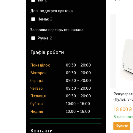
Так
2
Доп. подогрев притока
Немає
2
Заслонка перекрытия канала
Ручне
2
Графік роботи
Понеділок
09:30
20:00
Вівторок
09:30
20:00
Середа
09:30
20:00
Четвер
09:30
20:00
Рекуперат
Пʼятниця
09:30
20:00
(Пульт, V-
Субота
10:00
16:00
18 800 ₴
Неділя
10:00
16:00
В наявност
Купити
Контакти