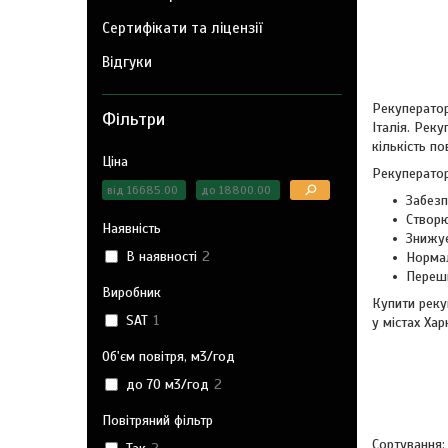
Сертифікати та ліцензії
Відгуки
Рекуператор
Фільтри
Італія. Рек
кількість п
Ціна
Рекуператор
Забезп
Створю
Наявність
Знижує
В наявності
2
Нормал
Перешк
Виробник
Купити реку
SAT
1
у містах Хар
Об'єм повітря, м3/год
до 70 м3/год
2
Повітряний фільтр