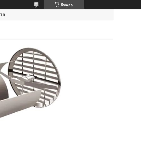
Кошик
ата