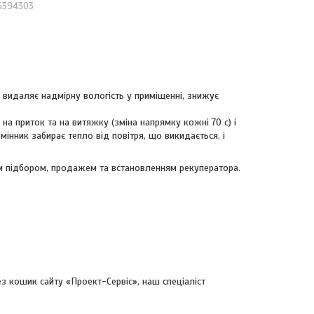
6394303
 видаляє надмірну вологість у приміщенні, знижує
на приток та на витяжку (зміна напрямку кожні 70 с) і
інник забирає тепло від повітря, що викидається, і
им підбором, продажем та встановленням рекуператора.
з кошик сайту «Проект-Сервіс», наш спеціаліст